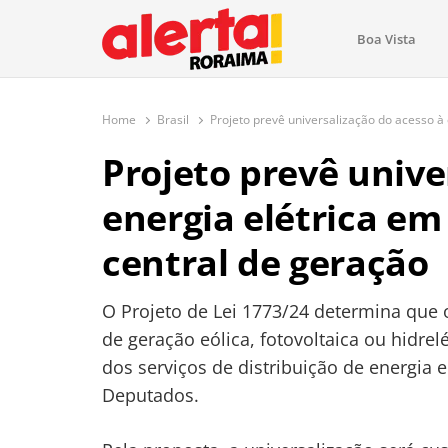
conteúdo
Boa Vista
O maior portal de notícias de Ror
O Alerta Roraima é seu portal de notícias completo sobre 
com atualizações em tempo real!
Home
Brasil
Projeto prevê universalização do acesso à
Projeto prevê unive
energia elétrica em
central de geração
O Projeto de Lei 1773/24 determina que
de geração eólica, fotovoltaica ou hidrel
dos serviços de distribuição de energia 
Deputados.