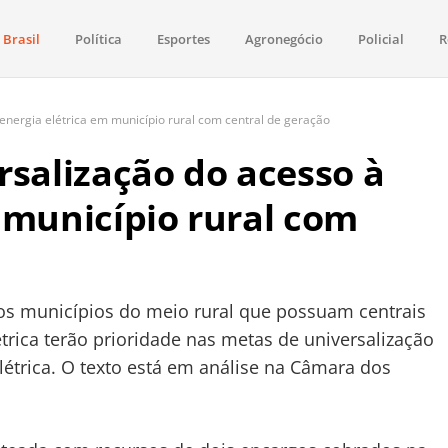
Brasil
Política
Esportes
Agronegócio
Policial
R
aima
política, saúde, esportes, economia e os principais acontecimentos de Boa 
 energia elétrica em município rural com central de geração
rsalização do acesso à
 município rural com
 os municípios do meio rural que possuam centrais
étrica terão prioridade nas metas de universalização
elétrica. O texto está em análise na Câmara dos