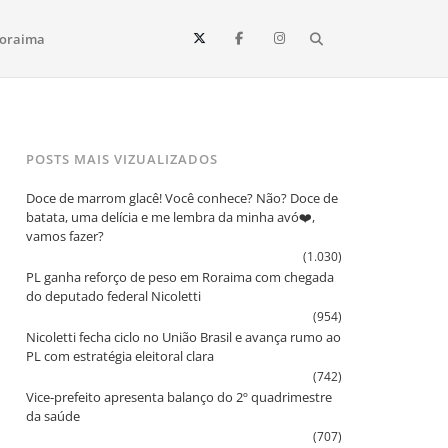
Search
oraima
Vista e todo o estado de Roraima. Fique sempre informado
POSTS MAIS VIZUALIZADOS
Doce de marrom glacê! Você conhece? Não? Doce de
batata, uma delícia e me lembra da minha avó❤️,
vamos fazer?
(1.030)
PL ganha reforço de peso em Roraima com chegada
do deputado federal Nicoletti
(954)
Nicoletti fecha ciclo no União Brasil e avança rumo ao
PL com estratégia eleitoral clara
(742)
Vice‑prefeito apresenta balanço do 2º quadrimestre
da saúde
(707)