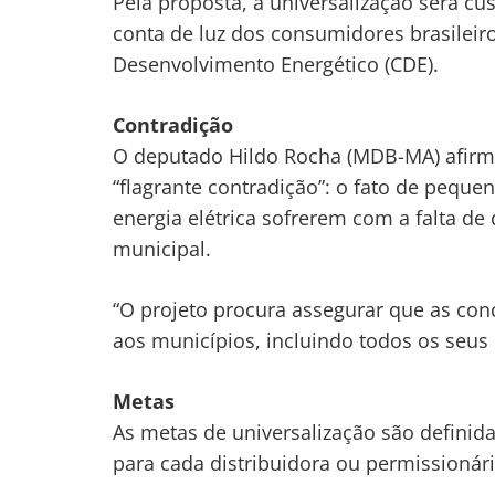
Pela proposta, a universalização será c
conta de luz dos consumidores brasileiro
Desenvolvimento Energético (CDE).
Contradição
O deputado Hildo Rocha (MDB-MA) afirma
“flagrante contradição”: o fato de pequ
energia elétrica sofrerem com a falta de 
municipal.
“O projeto procura assegurar que as con
aos municípios, incluindo todos os seus 
Navegação
Metas
de
s
As metas de universalização são definida
Post
para cada distribuidora ou permissionári