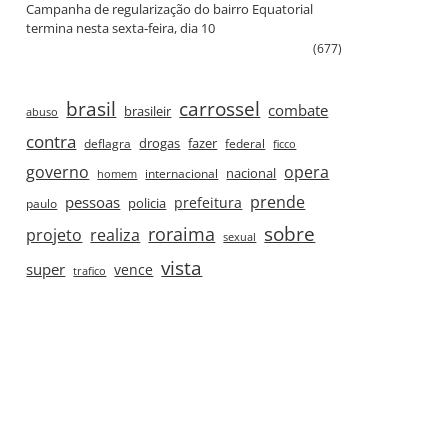
Campanha de regularização do bairro Equatorial
termina nesta sexta‑feira, dia 10
(677)
brasil
carrossel
combate
brasileir
abuso
contra
drogas
fazer
deflagra
federal
ficco
governo
opera
nacional
internacional
homem
prende
pessoas
prefeitura
paulo
policia
roraima
sobre
projeto
realiza
sexual
vista
super
vence
trafico