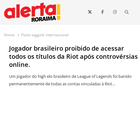
conteúdo
Searc
O maior portal de notícias de Roraima
O Alerta Roraima é seu portal de notícias completo sobre política,
saúde, esportes, economia e os principais acontecimentos de Boa Vista
Home
Posts tagged:
internacional
e todo o estado de Roraima. Fique sempre informado com
atualizações em tempo real!
Jogador brasileiro proibido de acessar
todos os títulos da Riot após controvérsias
online.
Um jogador do high elo brasileiro de League of Legends foi banido
permanentemente de todas as contas vinculadas à Riot…