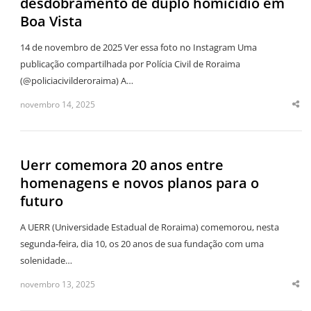
desdobramento de duplo homicídio em
Boa Vista
14 de novembro de 2025 Ver essa foto no Instagram Uma
publicação compartilhada por Polícia Civil de Roraima
(@policiacivilderoraima) A…
novembro 14, 2025
Sha
thi
po
Uerr comemora 20 anos entre
homenagens e novos planos para o
futuro
A UERR (Universidade Estadual de Roraima) comemorou, nesta
segunda‑feira, dia 10, os 20 anos de sua fundação com uma
solenidade…
novembro 13, 2025
Sha
thi
po