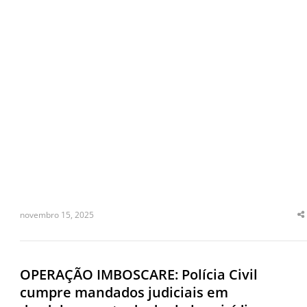
novembro 15, 2025
S
t
p
OPERAÇÃO IMBOSCARE: Polícia Civil
cumpre mandados judiciais em