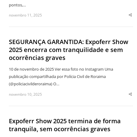
pontos,…
novembro 11, 2025
Sha
thi
po
SEGURANÇA GARANTIDA: Expoferr Show
2025 encerra com tranquilidade e sem
ocorrências graves
10 de novembro de 2025 Ver essa foto no Instagram Uma
publicação compartilhada por Polícia Civil de Roraima
(@policiacivilderoraima) O…
novembro 10, 2025
Sha
thi
po
Expoferr Show 2025 termina de forma
tranquila, sem ocorrências graves