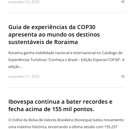
novembro 12, 2025
Sha
thi
po
Guia de experiências da COP30
apresenta ao mundo os destinos
sustentáveis de Roraima
Roraima ganha visibilidade nacional e internacional no Catálogo de
Experiências Turísticas “Conheça o Brasil – Edição Especial COP30”. A
edição…
novembro 11, 2025
Sha
thi
po
Ibovespa continua a bater recordes e
fecha acima de 155 mil pontos.
O Índice da Bolsa de Valores Brasileira (Ibovespa) bateu novamente
uma máxima histórica, encerrando a última sessão com 155.257