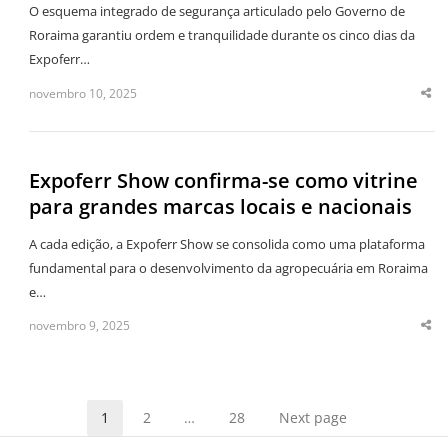
O esquema integrado de segurança articulado pelo Governo de
Roraima garantiu ordem e tranquilidade durante os cinco dias da
Expoferr…
novembro 10, 2025
Sha
thi
po
Expoferr Show confirma-se como vitrine
para grandes marcas locais e nacionais
A cada edição, a Expoferr Show se consolida como uma plataforma
fundamental para o desenvolvimento da agropecuária em Roraima
e…
novembro 9, 2025
Sha
thi
po
1
2
…
28
Next page
Page
Page
Page