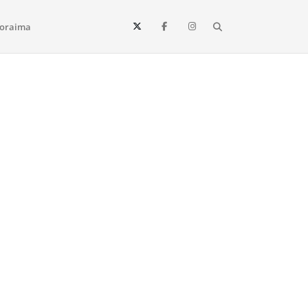
Search
oraima
Vista e todo o estado de Roraima. Fique sempre informado