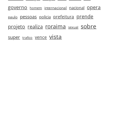
governo
opera
nacional
internacional
homem
prende
pessoas
prefeitura
paulo
policia
roraima
sobre
projeto
realiza
sexual
vista
super
vence
trafico