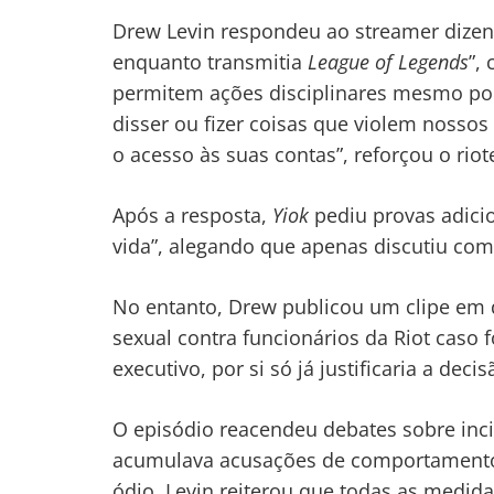
Drew Levin respondeu ao streamer dize
enquanto transmitia
League of Legends
”,
Navegação
permitem ações disciplinares mesmo por
de
s
disser ou fizer coisas que violem nosso
Post
o acesso às suas contas”, reforçou o riot
Após a resposta,
Yiok
pediu provas adici
vida”, alegando que apenas discutiu com
No entanto, Drew publicou um clipe em 
sexual contra funcionários da Riot cas
executivo, por si só já justificaria a decis
O episódio reacendeu debates sobre inci
acumulava acusações de comportamento t
ódio. Levin reiterou que todas as medid