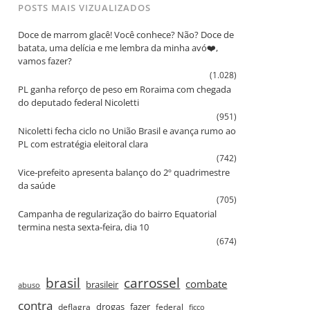
POSTS MAIS VIZUALIZADOS
Doce de marrom glacê! Você conhece? Não? Doce de
batata, uma delícia e me lembra da minha avó❤️,
vamos fazer?
(1.028)
PL ganha reforço de peso em Roraima com chegada
do deputado federal Nicoletti
(951)
Nicoletti fecha ciclo no União Brasil e avança rumo ao
PL com estratégia eleitoral clara
(742)
Vice‑prefeito apresenta balanço do 2º quadrimestre
da saúde
(705)
Campanha de regularização do bairro Equatorial
termina nesta sexta‑feira, dia 10
(674)
brasil
carrossel
combate
brasileir
abuso
contra
drogas
fazer
deflagra
federal
ficco