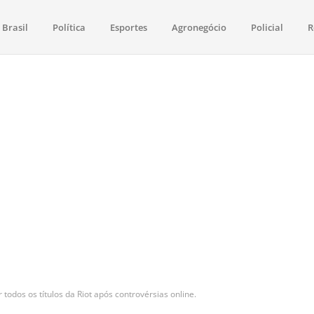
Brasil
Política
Esportes
Agronegócio
Policial
R
aima
política, saúde, esportes, economia e os principais acontecimentos de Boa 
 todos os títulos da Riot após controvérsias online.