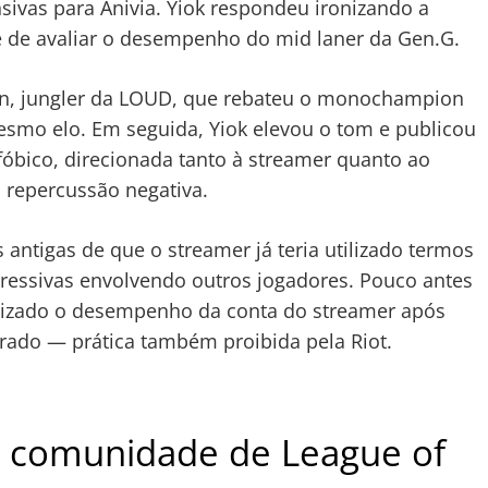
ivas para Anivia. Yiok respondeu ironizando a
 de avaliar o desempenho do mid laner da Gen.G.
nn, jungler da LOUD, que rebateu o monochampion
mo elo. Em seguida, Yiok elevou o tom e publicou
óbico, direcionada tanto à streamer quanto ao
a repercussão negativa.
ntigas de que o streamer já teria utilizado termos
gressivas envolvendo outros jogadores. Pouco antes
onizado o desempenho da conta do streamer após
prado — prática também proibida pela Riot.
a comunidade de League of