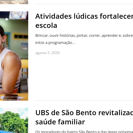
Atividades lúdicas fortalece
escola
Brincar, ouvir histórias, pintar, correr, aprender e, sobr
início a programação…
agosto 5, 2026
UBS de São Bento revitaliz
saúde familiar
Os moradores do bairro São Bento e das áreas próxim