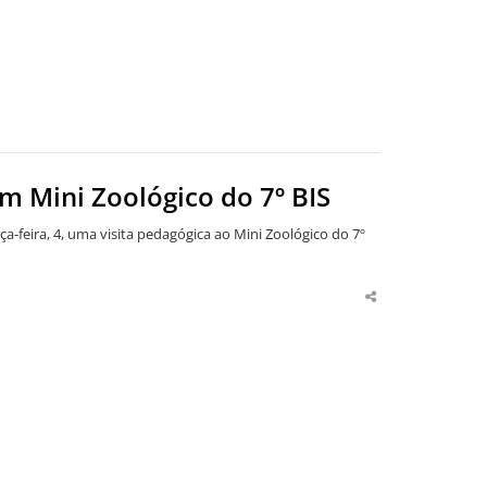
 Mini Zoológico do 7º BIS
ça-feira, 4, uma visita pedagógica ao Mini Zoológico do 7º
Share
this
post