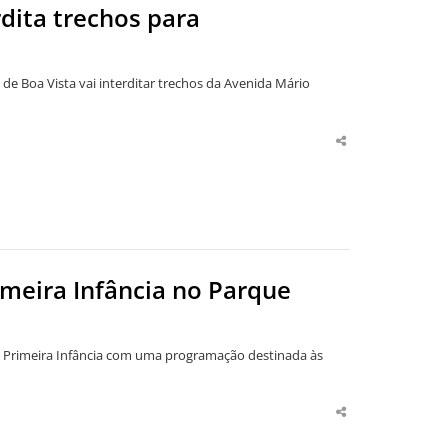
rdita trechos para
 de Boa Vista vai interditar trechos da Avenida Mário
Share
this
post
imeira Infância no Parque
a Primeira Infância com uma programação destinada às
Share
this
post