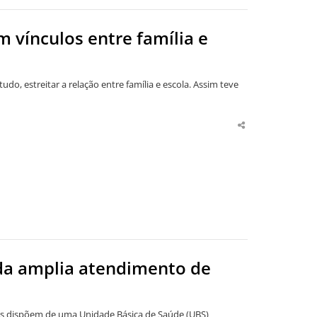
m vínculos entre família e
etudo, estreitar a relação entre família e escola. Assim teve
Share
this
post
ada amplia atendimento de
as dispõem de uma Unidade Básica de Saúde (UBS)