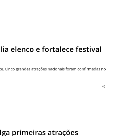
a elenco e fortalece festival
orte. Cinco grandes atrações nacionais foram confirmadas no
Share
this
post
lga primeiras atrações