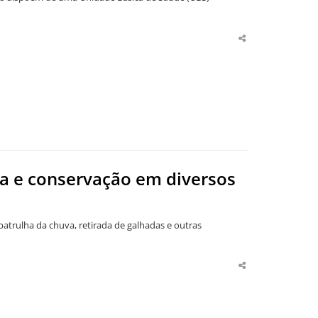
Share
this
post
eza e conservação em diversos
atrulha da chuva, retirada de galhadas e outras
Share
this
post