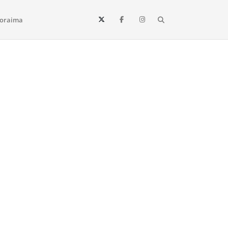
Search
oraima
Vista e todo o estado de Roraima. Fique sempre informado