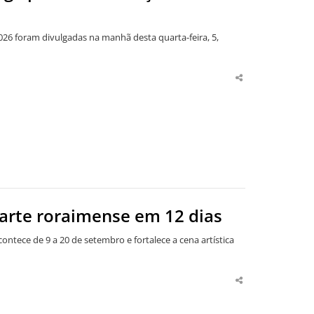
026 foram divulgadas na manhã desta quarta-feira, 5,
Share
this
post
arte roraimense em 12 dias
tece de 9 a 20 de setembro e fortalece a cena artística
Share
this
post