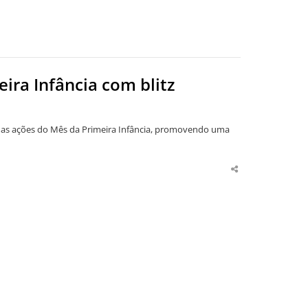
ira Infância com blitz
 3, as ações do Mês da Primeira Infância, promovendo uma
Share
this
post