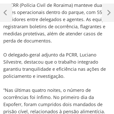
A PCRR (Polícia Civil de Roraima) manteve duas
Navegação
bases operacionais dentro do parque, com 55
de
Previous
Next
servidores entre delegados e agentes. As equipes
Post
Post
Post
registraram boletins de ocorrência, flagrantes e
medidas protetivas, além de atender casos de
perda de documentos.
O delegado-geral adjunto da PCRR, Luciano
Silvestre, destacou que o trabalho integrado
garantiu tranquilidade e eficiência nas ações de
policiamento e investigação.
“Nas últimas quatro noites, o número de
ocorrências foi ínfimo. No primeiro dia da
Expoferr, foram cumpridos dois mandados de
prisão cível, relacionados à pensão alimentícia.