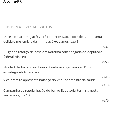
Altônia/PR
POSTS MAIS VIZUALIZADOS
Doce de marrom glacê! Você conhece? Não? Doce de batata, uma
delícia e me lembra da minha avó❤️, vamos fazer?
(1.032)
PL ganha reforço de peso em Roraima com chegada do deputado
federal Nicoletti
(955)
Nicoletti fecha ciclo no União Brasil e avança rumo ao PL com
estratégia eleitoral clara
(743)
Vice‑prefeito apresenta balanço do 2º quadrimestre da saúde
(710)
Campanha de regularização do bairro Equatorial termina nesta
sexta‑feira, dia 10
(679)