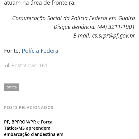
atuam na área de fronteira.
Navegação
de
s
Comunicação Social da Polícia Federal em Guaíra
Post
Disque denúncia: (44) 3211-1901
E-mail: cs.srpr@pf.gov.br
Fonte:
Polícia Federal
Post Views:
161
tatica
POSTS RELACIONADOS
PF, BPFRON/PR e Força
Tática/MS apreendem
embarcação clandestina em