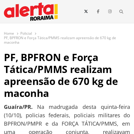
conteúdo
Searc
O maior portal de notícias de Roraima
O Alerta Roraima é seu portal de notícias completo sobre política,
saúde, esportes, economia e os principais acontecimentos de Boa Vista
Home
Policial
e todo o estado de Roraima. Fique sempre informado com
PF, BPFRON e Força Tática/PMMS realizam apreensão de 670 kg de
atualizações em tempo real!
maconha
PF, BPFRON e Força
Tática/PMMS realizam
apreensão de 670 kg de
maconha
Guaíra/PR.
Na madrugada desta quinta-feira
(10/10), policias federais, policiais militares do
BPFRON/PMPR e da FORÇA TÁTICA/PMMS, em
uma operação conjunta, realizavam