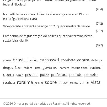
federal Nicoletti
(954)
Nicoletti fecha ciclo no União Brasil e avança rumo ao PL com
estratégia eleitoral clara
(742)
Vice‑prefeito apresenta balanço do 2º quadrimestre da saúde
(707)
Campanha de regularização do bairro Equatorial termina nesta
sexta‑feira, dia 10
(677)
brasil
carrossel
contra
combate
brasileir
deflagra
abuso
governo
drogas
fazer
nacional
federal
internacional
ficco
homem
prende
projeto
opera
pessoas
prefeitura
paulo
policia
roraima
sobre
vista
realiza
super
vence
sexual
trafico
© 2026 O maior portal de notícias de Roraima. All rights reserved.