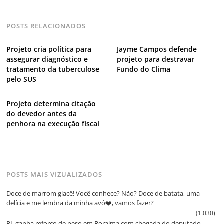
POSTS RELACIONADOS
Projeto cria política para
Jayme Campos defende
assegurar diagnóstico e
projeto para destravar
tratamento da tuberculose
Fundo do Clima
pelo SUS
Projeto determina citação
do devedor antes da
penhora na execução fiscal
POSTS MAIS VIZUALIZADOS
Doce de marrom glacê! Você conhece? Não? Doce de batata, uma
delícia e me lembra da minha avó❤️, vamos fazer?
(1.030)
PL ganha reforço de peso em Roraima com chegada do deputado