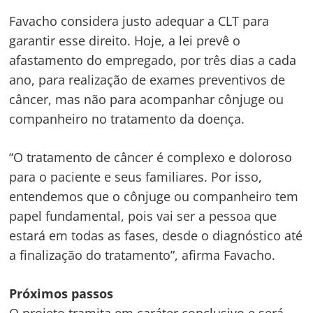
Favacho considera justo adequar a CLT para
garantir esse direito. Hoje, a lei prevê o
afastamento do empregado, por três dias a cada
ano, para realização de exames preventivos de
câncer, mas não para acompanhar cônjuge ou
companheiro no tratamento da doença.
“O tratamento de câncer é complexo e doloroso
para o paciente e seus familiares. Por isso,
entendemos que o cônjuge ou companheiro tem
papel fundamental, pois vai ser a pessoa que
Navegação
estará em todas as fases, desde o diagnóstico até
de
s
a finalização do tratamento”, afirma Favacho.
Post
Próximos passos
O projeto tramita em
caráter conclusivo
e será