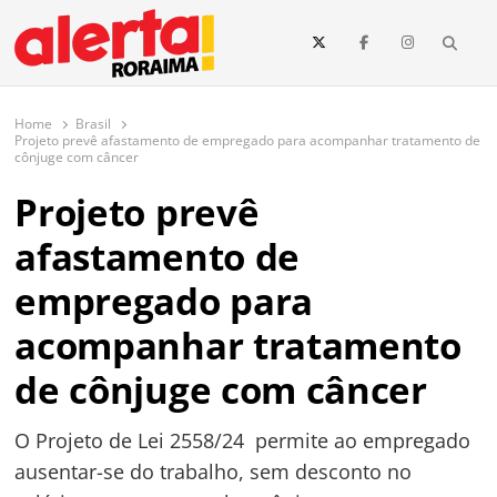
conteúdo
Searc
O maior portal de notícias de Roraima
O Alerta Roraima é seu portal de notícias completo sobre política,
saúde, esportes, economia e os principais acontecimentos de Boa Vista
Home
Brasil
e todo o estado de Roraima. Fique sempre informado com
Projeto prevê afastamento de empregado para acompanhar tratamento de
atualizações em tempo real!
cônjuge com câncer
Projeto prevê
afastamento de
empregado para
acompanhar tratamento
de cônjuge com câncer
O Projeto de Lei 2558/24 permite ao empregado
ausentar-se do trabalho, sem desconto no