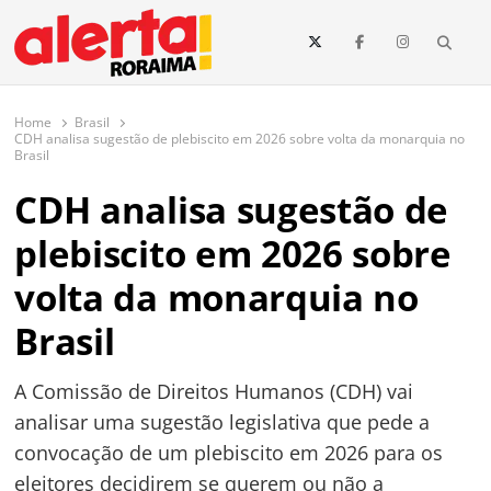
conteúdo
Searc
O maior portal de notícias de Roraima
O Alerta Roraima é seu portal de notícias completo sobre política,
saúde, esportes, economia e os principais acontecimentos de Boa Vista
Home
Brasil
e todo o estado de Roraima. Fique sempre informado com
CDH analisa sugestão de plebiscito em 2026 sobre volta da monarquia no
atualizações em tempo real!
Brasil
CDH analisa sugestão de
plebiscito em 2026 sobre
volta da monarquia no
Brasil
A Comissão de Direitos Humanos (CDH) vai
analisar uma sugestão legislativa que pede a
convocação de um plebiscito em 2026 para os
eleitores decidirem se querem ou não a