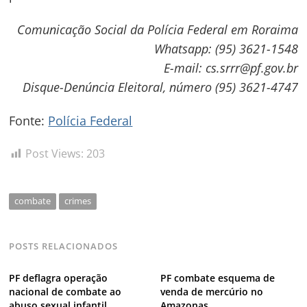
Comunicação Social da Polícia Federal em Roraima
Navegação
Whatsapp: (95) 3621-1548
de
s
E-mail: cs.srrr@pf.gov.br
Disque-Denúncia Eleitoral, número (95) 3621-4747
Post
Fonte:
Polícia Federal
Post Views:
203
combate
crimes
POSTS RELACIONADOS
PF deflagra operação
PF combate esquema de
nacional de combate ao
venda de mercúrio no
abuso sexual infantil
Amazonas