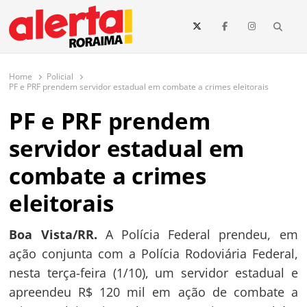
conteúdo
Searc
O maior portal de notícias de Roraima
O Alerta Roraima é seu portal de notícias completo sobre política,
saúde, esportes, economia e os principais acontecimentos de Boa Vista
Home
Policial
e todo o estado de Roraima. Fique sempre informado com
PF e PRF prendem servidor estadual em combate a crimes eleitorais
atualizações em tempo real!
PF e PRF prendem
servidor estadual em
combate a crimes
eleitorais
Boa Vista/RR.
A Polícia Federal prendeu, em
ação conjunta com a Polícia Rodoviária Federal,
nesta terça-feira (1/10), um servidor estadual e
apreendeu R$ 120 mil em ação de combate a