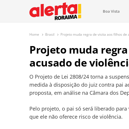
conteúdo
Boa Vista
O maior portal de notícias de Ror
O Alerta Roraima é seu portal de notícias completo sobre 
com atualizações em tempo real!
Home
Brasil
Projeto muda regra de visita aos filhos de
Projeto muda regra d
acusado de violênc
O Projeto de Lei 2808/24 torna a suspens
medida à disposição do juiz contra pai a
proposta, em análise na Câmara dos Dep
Pelo projeto, o pai só será liberado para 
que ele não oferece risco de violência.