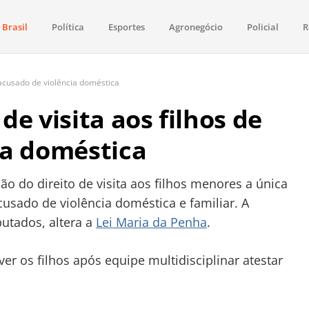
Brasil
Política
Esportes
Agronegócio
Policial
R
aima
política, saúde, esportes, economia e os principais acontecimentos de Boa 
 acusado de violência doméstica
e visita aos filhos de
ia doméstica
ão do direito de visita aos filhos menores a única
cusado de violência doméstica e familiar. A
utados, altera a
Lei Maria da Penha
.
ver os filhos após equipe multidisciplinar atestar