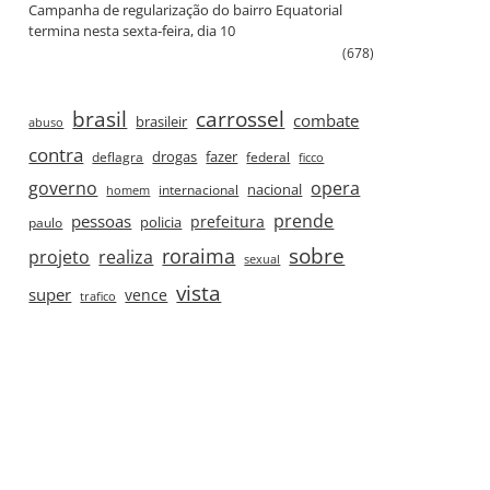
Campanha de regularização do bairro Equatorial
termina nesta sexta‑feira, dia 10
(678)
brasil
carrossel
combate
brasileir
abuso
contra
drogas
fazer
deflagra
federal
ficco
governo
opera
nacional
internacional
homem
prende
pessoas
prefeitura
paulo
policia
roraima
sobre
projeto
realiza
sexual
vista
super
vence
trafico