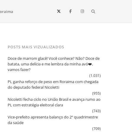
Search
oraima
Vista e todo o estado de Roraima. Fique sempre informado
POSTS MAIS VIZUALIZADOS
Doce de marrom glacê! Você conhece? Não? Doce de
batata, uma delícia e me lembra da minha avó❤️,
vamos fazer?
(1.031)
PL ganha reforço de peso em Roraima com chegada
do deputado federal Nicoletti
(955)
Nicoletti fecha ciclo no União Brasil e avança rumo ao
PL com estratégia eleitoral clara
(743)
Vice‑prefeito apresenta balanço do 2º quadrimestre
da saúde
(709)