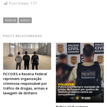
Post Views:
177
de
s
Post
federal
policia
POSTS RELACIONADOS
FICCO/ES e Receita Federal
reprimem organização
criminosa responsável por
tráfico de drogas, armas e
lavagem de dinheiro
Polícia Civil cumpre