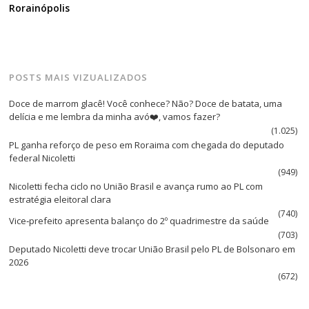
Rorainópolis
POSTS MAIS VIZUALIZADOS
Doce de marrom glacê! Você conhece? Não? Doce de batata, uma
delícia e me lembra da minha avó❤️, vamos fazer?
(1.025)
PL ganha reforço de peso em Roraima com chegada do deputado
federal Nicoletti
(949)
Nicoletti fecha ciclo no União Brasil e avança rumo ao PL com
estratégia eleitoral clara
(740)
Vice‑prefeito apresenta balanço do 2º quadrimestre da saúde
(703)
Deputado Nicoletti deve trocar União Brasil pelo PL de Bolsonaro em
2026
(672)