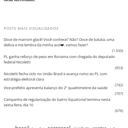
POSTS MAIS VIZUALIZADOS
Doce de marrom glacê! Você conhece? Não? Doce de batata, uma
delícia e me lembra da minha avó❤️, vamos fazer?
(1.030)
PL ganha reforço de peso em Roraima com chegada do deputado
federal Nicoletti
(953)
Nicoletti fecha ciclo no União Brasil e avança rumo ao PL com
estratégia eleitoral clara
(742)
Vice‑prefeito apresenta balanço do 2º quadrimestre da saúde
(707)
Campanha de regularização do bairro Equatorial termina nesta
sexta‑feira, dia 10
(676)
brasil
carrossel