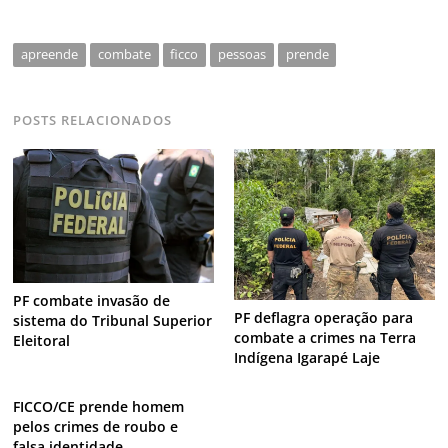
apreende
combate
ficco
pessoas
prende
POSTS RELACIONADOS
PF combate invasão de
PF deflagra operação para
sistema do Tribunal Superior
combate a crimes na Terra
Eleitoral
Indígena Igarapé Laje
FICCO/CE prende homem
pelos crimes de roubo e
falsa identidade