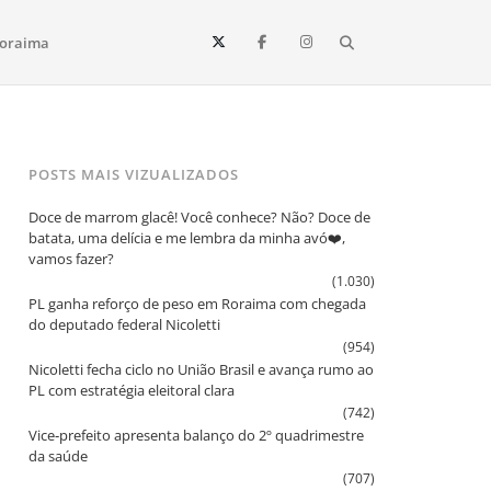
Search
oraima
Vista e todo o estado de Roraima. Fique sempre informado
POSTS MAIS VIZUALIZADOS
Doce de marrom glacê! Você conhece? Não? Doce de
batata, uma delícia e me lembra da minha avó❤️,
vamos fazer?
(1.030)
PL ganha reforço de peso em Roraima com chegada
do deputado federal Nicoletti
(954)
Nicoletti fecha ciclo no União Brasil e avança rumo ao
PL com estratégia eleitoral clara
(742)
Vice‑prefeito apresenta balanço do 2º quadrimestre
da saúde
(707)