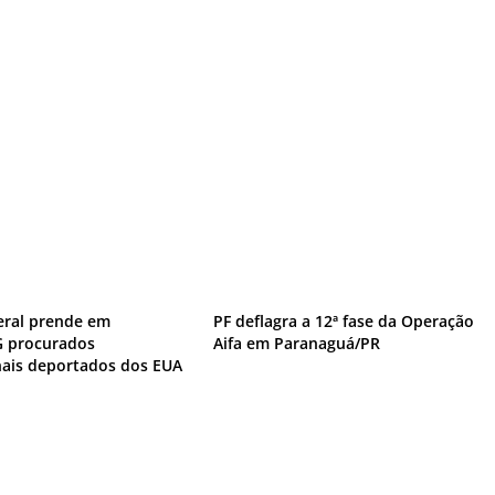
deral prende em
PF deflagra a 12ª fase da Operação
G procurados
Aifa em Paranaguá/PR
nais deportados dos EUA