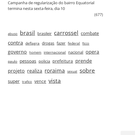
Campanha de regularização do bairro Equatorial
termina nesta sexta‑feira, dia 10
(677)
brasil
carrossel
combate
brasileir
abuso
contra
drogas
fazer
deflagra
federal
ficco
governo
opera
nacional
internacional
homem
prende
pessoas
prefeitura
paulo
policia
roraima
sobre
projeto
realiza
sexual
vista
super
vence
trafico