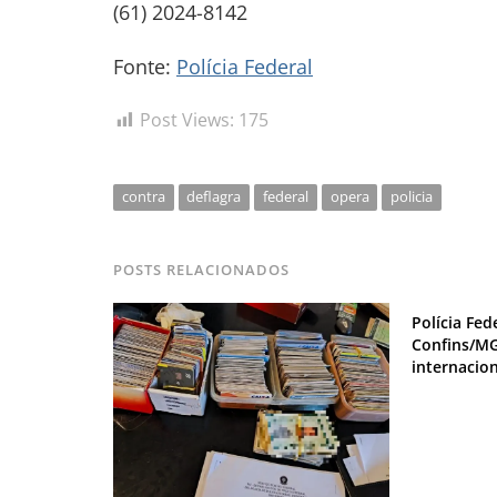
(61) 2024-8142
Fonte:
Polícia Federal
Post Views:
175
contra
deflagra
federal
opera
policia
POSTS RELACIONADOS
Polícia Fe
Confins/M
internacio