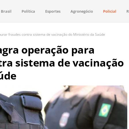
Brasil
Política
Esportes
Agronegócio
Policial
R
aima
política, saúde, esportes, economia e os principais acontecimentos de Boa 
purar fraudes contra sistema de vacinação do Ministério da Saúde
lagra operação para
tra sistema de vacinação
aúde