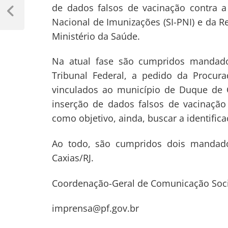
Navegação
de dados falsos de vacinação contra 
de
Previous
Nacional de Imunizações (SI-PNI) e da
Post
Post
Ministério da Saúde.
Na atual fase são cumpridos mandad
Tribunal Federal, a pedido da Procura
vinculados ao município de Duque de Ca
inserção de dados falsos de vacinação
como objetivo, ainda, buscar a identifi
Ao todo, são cumpridos dois mandado
Caxias/RJ.
Coordenação-Geral de Comunicação Soci
imprensa@pf.gov.br