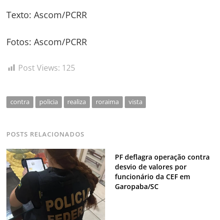
Texto: Ascom/PCRR
Fotos: Ascom/PCRR
Post Views:
125
contra
policia
realiza
roraima
vista
POSTS RELACIONADOS
PF deflagra operação contra
desvio de valores por
funcionário da CEF em
Garopaba/SC