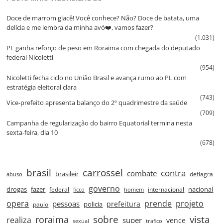
Doce de marrom glacê! Você conhece? Não? Doce de batata, uma
delícia e me lembra da minha avó❤️, vamos fazer?
(1.031)
PL ganha reforço de peso em Roraima com chegada do deputado
federal Nicoletti
(954)
Nicoletti fecha ciclo no União Brasil e avança rumo ao PL com
estratégia eleitoral clara
(743)
Vice‑prefeito apresenta balanço do 2º quadrimestre da saúde
(709)
Campanha de regularização do bairro Equatorial termina nesta
sexta‑feira, dia 10
(678)
brasil
carrossel
contra
combate
brasileir
deflagra
abuso
governo
drogas
fazer
nacional
federal
internacional
ficco
homem
prende
projeto
opera
pessoas
prefeitura
paulo
policia
roraima
sobre
vista
realiza
super
vence
sexual
trafico