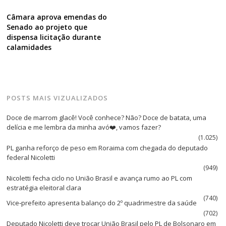
Câmara aprova emendas do
Senado ao projeto que
dispensa licitação durante
calamidades
POSTS MAIS VIZUALIZADOS
Doce de marrom glacê! Você conhece? Não? Doce de batata, uma
delícia e me lembra da minha avó❤️, vamos fazer?
(1.025)
PL ganha reforço de peso em Roraima com chegada do deputado
federal Nicoletti
(949)
Nicoletti fecha ciclo no União Brasil e avança rumo ao PL com
estratégia eleitoral clara
(740)
Vice‑prefeito apresenta balanço do 2º quadrimestre da saúde
(702)
Deputado Nicoletti deve trocar União Brasil pelo PL de Bolsonaro em