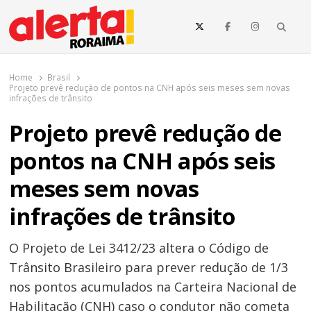
o
conteúdo
Searc
O maior portal de notícias de Roraima
O Alerta Roraima é seu portal de notícias completo sobre política,
saúde, esportes, economia e os principais acontecimentos de Boa
Home
Brasil
Vista e todo o estado de Roraima. Fique sempre informado com
Projeto prevê redução de pontos na CNH após seis meses sem novas
atualizações em tempo real!
infrações de trânsito
Projeto prevê redução de
pontos na CNH após seis
meses sem novas
infrações de trânsito
O Projeto de Lei 3412/23 altera o Código de
Trânsito Brasileiro para prever redução de 1/3
nos pontos acumulados na Carteira Nacional de
Habilitação (CNH) caso o condutor não cometa