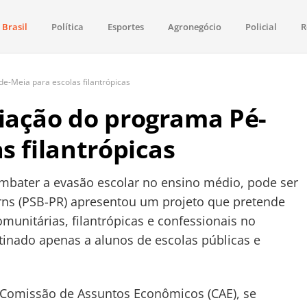
Brasil
Política
Esportes
Agronegócio
Policial
R
aima
política, saúde, esportes, economia e os principais acontecimentos de Boa 
e-Meia para escolas filantrópicas
iação do programa Pé-
s filantrópicas
mbater a evasão escolar no ensino médio, pode ser
rns (PSB-PR) apresentou um projeto que pretende
omunitárias, filantrópicas e confessionais no
tinado apenas a alunos de escolas públicas e
Comissão de Assuntos Econômicos (CAE), se