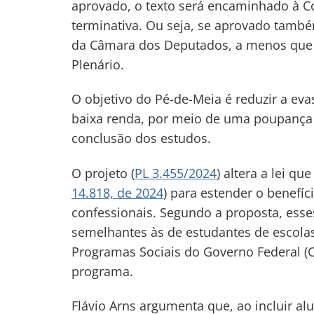
aprovado, o texto será encaminhado à C
terminativa. Ou seja, se aprovado també
da Câmara dos Deputados, a menos que 
Plenário.
O objetivo do Pé-de-Meia é reduzir a ev
baixa renda, por meio de uma poupança 
conclusão dos estudos.
O projeto (
PL 3.455/2024
) altera a lei qu
14.818, de 2024
) para estender o benefíc
confessionais. Segundo a proposta, ess
semelhantes às de estudantes de escolas
Programas Sociais do Governo Federal (
programa.
Navegação
de
Flávio Arns argumenta que, ao incluir alu
s