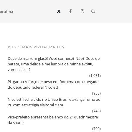
Search
oraima
Vista e todo o estado de Roraima. Fique sempre informado
POSTS MAIS VIZUALIZADOS
Doce de marrom glacê! Você conhece? Não? Doce de
batata, uma delícia e me lembra da minha avó❤️,
vamos fazer?
(1.031)
PL ganha reforço de peso em Roraima com chegada
do deputado federal Nicoletti
(955)
Nicoletti fecha ciclo no União Brasil e avança rumo ao
PL com estratégia eleitoral clara
(743)
Vice‑prefeito apresenta balanço do 2º quadrimestre
da saúde
(709)