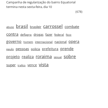
Campanha de regularização do bairro Equatorial
termina nesta sexta‑feira, dia 10
(678)
brasil
carrossel
combate
brasileir
abuso
contra
drogas
fazer
deflagra
federal
ficco
governo
opera
nacional
internacional
homem
prende
pessoas
prefeitura
paulo
policia
roraima
sobre
projeto
realiza
sexual
vista
super
vence
trafico