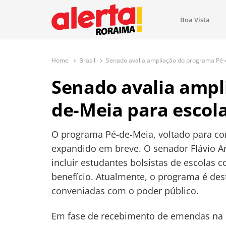
conteúdo
Boa Vista
O maior portal de notícias de Ror
O Alerta Roraima é seu portal de notícias completo sobre 
com atualizações em tempo real!
Home
Brasil
Senado avalia ampliação do programa Pé-d
Senado avalia ampl
de-Meia para escola
O programa Pé-de-Meia, voltado para co
expandido em breve. O senador Flávio A
incluir estudantes bolsistas de escolas c
benefício. Atualmente, o programa é des
conveniadas com o poder público.
Em fase de recebimento de emendas na 