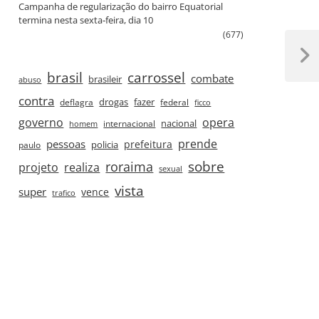
Campanha de regularização do bairro Equatorial
termina nesta sexta‑feira, dia 10
(677)
Next
brasil
carrossel
Post
combate
brasileir
abuso
contra
drogas
fazer
deflagra
federal
ficco
governo
opera
nacional
internacional
homem
prende
pessoas
prefeitura
paulo
policia
roraima
sobre
projeto
realiza
sexual
vista
super
vence
trafico