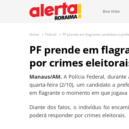
conteúdo
Boa Vista
O maior portal de notícias de Ror
O Alerta Roraima é seu portal de notícias completo sobre 
com atualizações em tempo real!
Home
Policial
PF prende em flagrante candidato a prefe
PF prende em flagra
por crimes eleitora
Manaus/AM.
A Polícia Federal, durant
quarta-feira (2/10), um candidato a pre
em flagrante
o momento em que jogava di
Diante dos fatos, o indivíduo foi encam
poderá responder por crimes eleitorais.