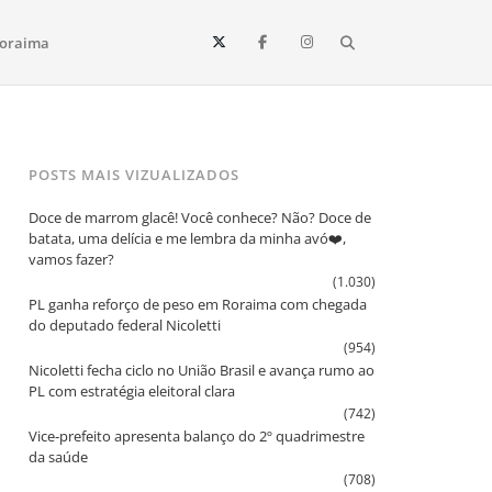
Search
oraima
Vista e todo o estado de Roraima. Fique sempre informado
POSTS MAIS VIZUALIZADOS
Doce de marrom glacê! Você conhece? Não? Doce de
batata, uma delícia e me lembra da minha avó❤️,
vamos fazer?
(1.030)
PL ganha reforço de peso em Roraima com chegada
do deputado federal Nicoletti
(954)
Nicoletti fecha ciclo no União Brasil e avança rumo ao
PL com estratégia eleitoral clara
(742)
Vice‑prefeito apresenta balanço do 2º quadrimestre
da saúde
(708)