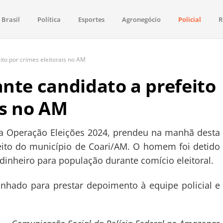
Brasil
Política
Esportes
Agronegócio
Policial
R
aima
política, saúde, esportes, economia e os principais acontecimentos de Boa 
ito por crimes eleitorais no AM
nte candidato a prefeito
is no AM
e a Operação Eleições 2024, prendeu na manhã desta
feito do município de Coari/AM. O homem foi detido
nheiro para população durante comício eleitoral.
inhado para prestar depoimento à equipe policial e