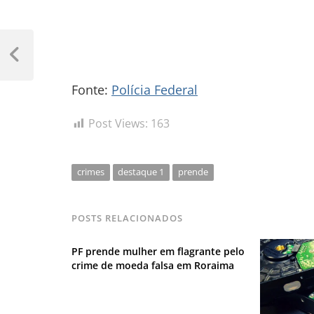
Navegação
de
Previous
Post
Post
Fonte:
Polícia Federal
Post Views:
163
crimes
destaque 1
prende
POSTS RELACIONADOS
PF prende mulher em flagrante pelo
crime de moeda falsa em Roraima