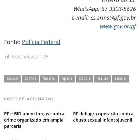
WhatsApp: 67 3303-5626
e-mail: cs.srms@pf.gov.br
www.gov.br/pf
Fonte:
Polícia Federal
Post Views:
179
abuso
contra
federal
opera
policia
realiza
sexual
POSTS RELACIONADOS
PF e BID unem forças contra
PF deflagra operação contra
crime organizado em ampla
abuso sexual infantojuvenil
parceria