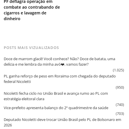
PF deflagra operação em
combate ao contrabando de
cigarros e lavagem de
dinheiro
POSTS MAIS VIZUALIZADOS
Doce de marrom glacê! Você conhece? Não? Doce de batata, uma
delícia e me lembra da minha avó❤️, vamos fazer?
(1.025)
PL ganha reforço de peso em Roraima com chegada do deputado
federal Nicoletti
(950)
Nicoletti fecha ciclo no União Brasil e avança rumo ao PL com
estratégia eleitoral clara
(740)
Vice‑prefeito apresenta balanço do 2º quadrimestre da saúde
(703)
Deputado Nicoletti deve trocar União Brasil pelo PL de Bolsonaro em
2026