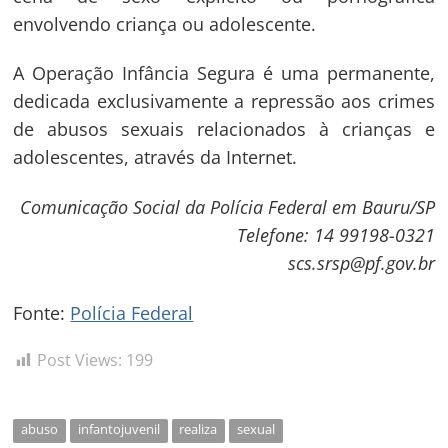
envolvendo criança ou adolescente.
Navegação
A Operação Infância Segura é uma permanente,
de
s
dedicada exclusivamente a repressão aos crimes
Post
de abusos sexuais relacionados à crianças e
adolescentes, através da Internet.
Comunicação Social da Polícia Federal em Bauru/SP
Telefone: 14 99198-0321
scs.srsp@pf.gov.br
Fonte:
Polícia Federal
Post Views:
199
abuso
infantojuvenil
realiza
sexual