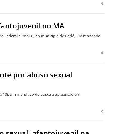
Share
this
post
fantojuvenil no MA
lícia Federal cumpriu, no município de Codó, um mandado
Share
this
post
nte por abuso sexual
a (9/10), um mandado de busca e apreensão em
Share
this
post
o sexual infantojuvenil na