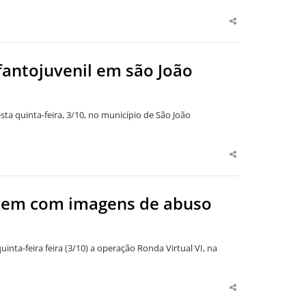
Share
this
post
fantojuvenil em são João
ta quinta-feira, 3/10, no município de São João
Share
this
post
mem com imagens de abuso
inta-feira feira (3/10) a operação Ronda Virtual VI, na
Share
this
post