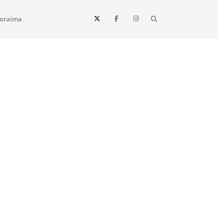
Search
oraima
Vista e todo o estado de Roraima. Fique sempre informado