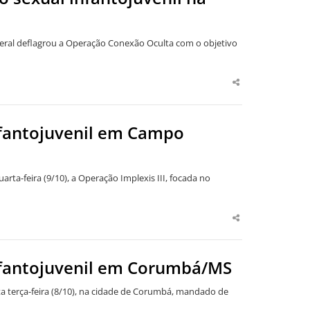
 Federal deflagrou a Operação Conexão Oculta com o objetivo
Share
this
post
fantojuvenil em Campo
rta-feira (9/10), a Operação Implexis III, focada no
Share
this
post
nfantojuvenil em Corumbá/MS
a terça-feira (8/10), na cidade de Corumbá, mandado de