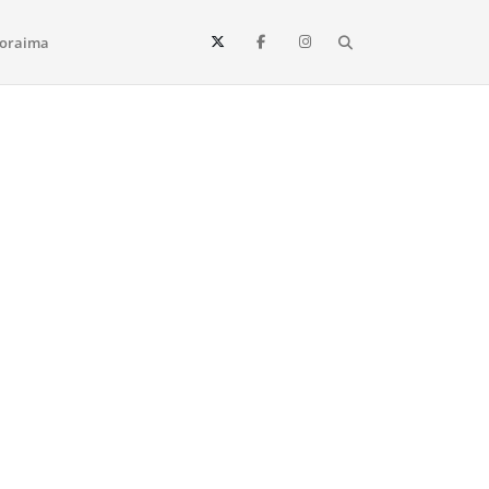
Search
oraima
Vista e todo o estado de Roraima. Fique sempre informado