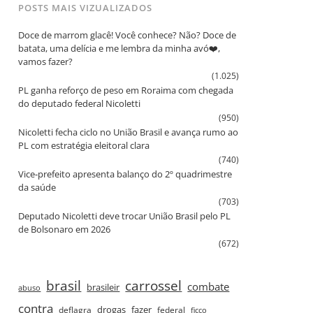
POSTS MAIS VIZUALIZADOS
Doce de marrom glacê! Você conhece? Não? Doce de
batata, uma delícia e me lembra da minha avó❤️,
vamos fazer?
(1.025)
PL ganha reforço de peso em Roraima com chegada
do deputado federal Nicoletti
(950)
Nicoletti fecha ciclo no União Brasil e avança rumo ao
PL com estratégia eleitoral clara
(740)
Vice‑prefeito apresenta balanço do 2º quadrimestre
da saúde
(703)
Deputado Nicoletti deve trocar União Brasil pelo PL
de Bolsonaro em 2026
(672)
brasil
carrossel
combate
brasileir
abuso
contra
drogas
fazer
deflagra
federal
ficco