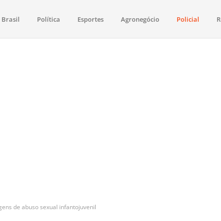
Brasil
Política
Esportes
Agronegócio
Policial
R
aima
política, saúde, esportes, economia e os principais acontecimentos de Boa 
ns de abuso sexual infantojuvenil