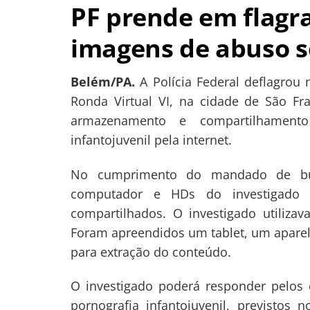
PF prende em flag
imagens de abuso s
Belém/PA.
A Polícia Federal deflagrou 
Ronda Virtual VI, na cidade de São Fr
armazenamento e compartilhament
infantojuvenil pela internet.
No cumprimento do mandado de bus
computador e HDs do investigado 
Navegação
compartilhados. O investigado utilizav
de
s
Foram apreendidos um tablet, um aparelh
Post
para extração do conteúdo.
O investigado poderá responder pelo
pornografia infantojuvenil, previstos