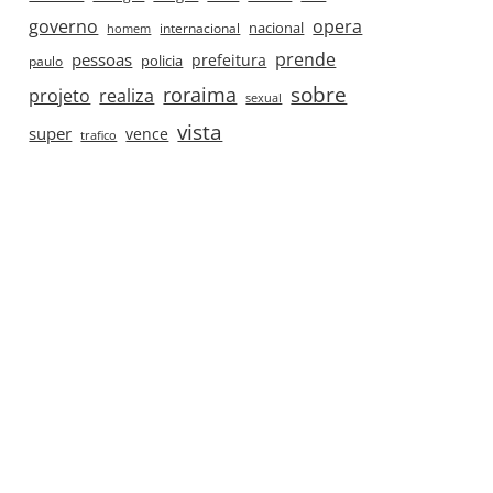
governo
opera
nacional
internacional
homem
prende
pessoas
prefeitura
paulo
policia
roraima
sobre
projeto
realiza
sexual
vista
super
vence
trafico