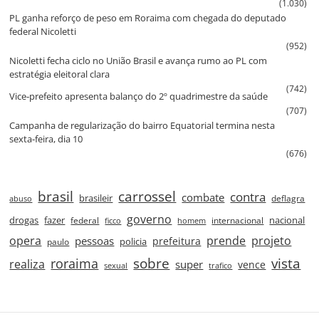
(1.030)
PL ganha reforço de peso em Roraima com chegada do deputado
federal Nicoletti
(952)
Nicoletti fecha ciclo no União Brasil e avança rumo ao PL com
estratégia eleitoral clara
(742)
Vice‑prefeito apresenta balanço do 2º quadrimestre da saúde
(707)
Campanha de regularização do bairro Equatorial termina nesta
sexta‑feira, dia 10
(676)
brasil
carrossel
contra
combate
brasileir
deflagra
abuso
governo
drogas
fazer
nacional
federal
internacional
ficco
homem
prende
projeto
opera
pessoas
prefeitura
paulo
policia
roraima
sobre
vista
realiza
super
vence
sexual
trafico