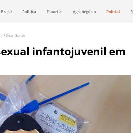
Brasil
Política
Esportes
Agronegócio
Policial
R
aima
política, saúde, esportes, economia e os principais acontecimentos de Boa 
em Minas Gerais
exual infantojuvenil em