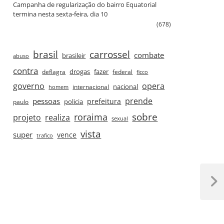
Campanha de regularização do bairro Equatorial
termina nesta sexta‑feira, dia 10
(678)
brasil
carrossel
combate
brasileir
abuso
contra
drogas
fazer
deflagra
federal
ficco
governo
opera
nacional
internacional
homem
prende
pessoas
prefeitura
paulo
policia
roraima
sobre
projeto
realiza
sexual
vista
super
vence
trafico
Next
Post