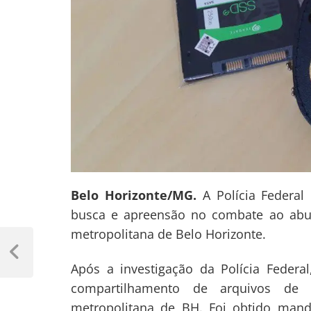
Belo Horizonte/MG.
A Polícia Federal
busca e apreensão no combate ao abus
metropolitana de Belo Horizonte.
Navegação
de
Previous
Após a investigação da Polícia Federal
Post
Post
compartilhamento de arquivos de a
metropolitana de BH. Foi obtido mand