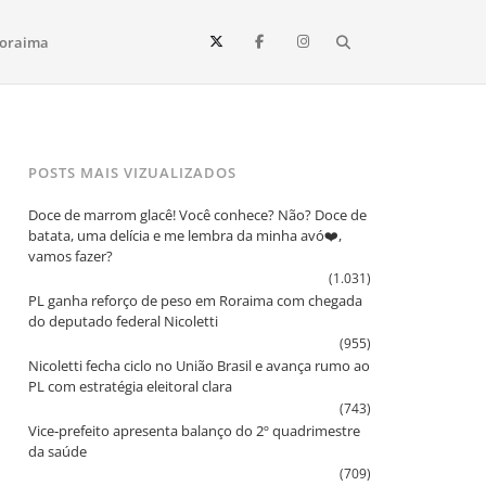
Search
oraima
Vista e todo o estado de Roraima. Fique sempre informado
POSTS MAIS VIZUALIZADOS
Doce de marrom glacê! Você conhece? Não? Doce de
batata, uma delícia e me lembra da minha avó❤️,
vamos fazer?
(1.031)
PL ganha reforço de peso em Roraima com chegada
do deputado federal Nicoletti
(955)
Nicoletti fecha ciclo no União Brasil e avança rumo ao
PL com estratégia eleitoral clara
(743)
Vice‑prefeito apresenta balanço do 2º quadrimestre
da saúde
(709)