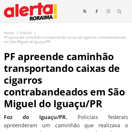
conteúdo
Searc
O maior portal de notícias de Roraima
O Alerta Roraima é seu portal de notícias completo sobre política,
saúde, esportes, economia e os principais acontecimentos de Boa Vista
Home
Policial
e todo o estado de Roraima. Fique sempre informado com
PF apreende caminhão transportando caixas de cigarros contrabandeados
atualizações em tempo real!
em São Miguel do Iguaçu/PR
PF apreende caminhão
transportando caixas de
cigarros
contrabandeados em São
Miguel do Iguaçu/PR
Foz do Iguaçu/PR.
Policiais federais
apreenderam um caminhão que realizava o