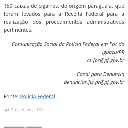
150 caixas de cigarros, de origem paraguaia, que
foram levados para a Receita Federal para a
realização dos procedimentos administrativos
pertinentes.
Comunicação Social da Polícia Federal em Foz do
Iguaçu/PR
Navegação
cs.foz@pf.gov.br
de
s
Canal para Denúncia
Post
denuncias.fig.pr@pf.gov.br
Fonte:
Polícia Federal
Post Views:
187