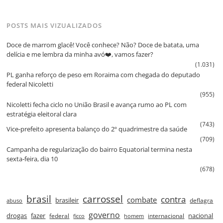
POSTS MAIS VIZUALIZADOS
Doce de marrom glacê! Você conhece? Não? Doce de batata, uma
delícia e me lembra da minha avó❤️, vamos fazer?
(1.031)
PL ganha reforço de peso em Roraima com chegada do deputado
federal Nicoletti
(955)
Nicoletti fecha ciclo no União Brasil e avança rumo ao PL com
estratégia eleitoral clara
(743)
Vice‑prefeito apresenta balanço do 2º quadrimestre da saúde
(709)
Campanha de regularização do bairro Equatorial termina nesta
sexta‑feira, dia 10
(678)
brasil
carrossel
contra
combate
brasileir
deflagra
abuso
governo
drogas
fazer
nacional
federal
internacional
ficco
homem