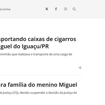
Search
oraima
Vista e todo o estado de Roraima. Fique sempre informado
portando caixas de cigarros
guel do Iguaçu/PR
aminhão que realizava o transporte de uma carga de
Share
this
post
ra família do menino Miguel
 Justiça (STJ), decidiu suspender a decisão da Justiça do