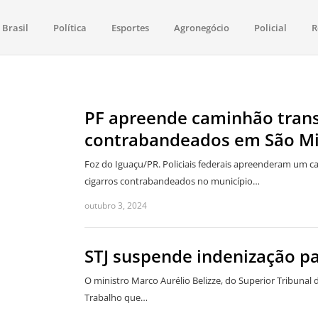
Brasil
Política
Esportes
Agronegócio
Policial
R
aima
política, saúde, esportes, economia e os principais acontecimentos de Boa 
PF apreende caminhão trans
contrabandeados em São Mi
Foz do Iguaçu/PR. Policiais federais apreenderam um c
cigarros contrabandeados no município…
outubro 3, 2024
STJ suspende indenização pa
O ministro Marco Aurélio Belizze, do Superior Tribunal de
Trabalho que…