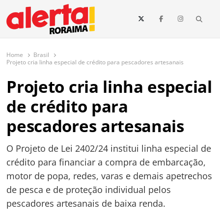
conteúdo
Searc
O maior portal de notícias de Roraima
O Alerta Roraima é seu portal de notícias completo sobre política,
saúde, esportes, economia e os principais acontecimentos de Boa Vista
Home
Brasil
e todo o estado de Roraima. Fique sempre informado com
Projeto cria linha especial de crédito para pescadores artesanais
atualizações em tempo real!
Projeto cria linha especial
de crédito para
pescadores artesanais
O Projeto de Lei 2402/24 institui linha especial de
crédito para financiar a compra de embarcação,
motor de popa, redes, varas e demais apetrechos
de pesca e de proteção individual pelos
pescadores artesanais de baixa renda.