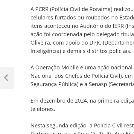
A PCRR (Polícia Civil de Roraima) realizou,
celulares furtados ou roubados no Estado
itens aconteceu no Auditório do IERR (In
ação foi coordenada pelo delegado titular 
Oliveira, com apoio do DPJC (Departament
Inteligência) e demais distritos policiais.
A Operação Mobile é uma ação nacional 
Navegação
Nacional dos Chefes de Polícia Civil), em
de
Previous
Segurança Pública) e a Senasp (Secretari
Post
Post
Em dezembro de 2024, na primeira ediçã
telefones.
Nesta segunda edição, a Polícia Civil res
Participaram da ação o 1º, 2º, 3º, 4º e 5º 