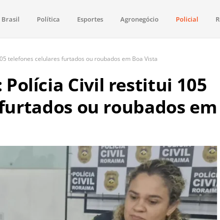
Brasil
Política
Esportes
Agronegócio
Policial
R
aima
política, saúde, esportes, economia e os principais acontecimentos de Boa 
105 telefones celulares furtados ou roubados em Boa Vista
lícia Civil restitui 105
s furtados ou roubados em