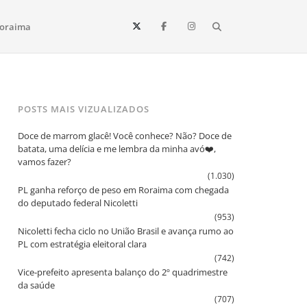
Search
oraima
Vista e todo o estado de Roraima. Fique sempre informado
POSTS MAIS VIZUALIZADOS
Doce de marrom glacê! Você conhece? Não? Doce de
batata, uma delícia e me lembra da minha avó❤️,
vamos fazer?
(1.030)
PL ganha reforço de peso em Roraima com chegada
do deputado federal Nicoletti
(953)
Nicoletti fecha ciclo no União Brasil e avança rumo ao
PL com estratégia eleitoral clara
(742)
Vice‑prefeito apresenta balanço do 2º quadrimestre
da saúde
(707)