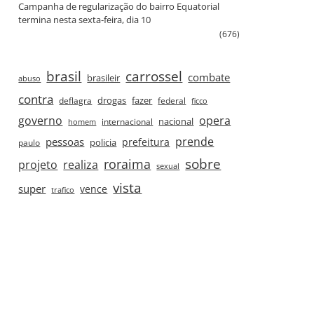
Campanha de regularização do bairro Equatorial
termina nesta sexta‑feira, dia 10
(676)
brasil
carrossel
combate
brasileir
abuso
contra
drogas
fazer
deflagra
federal
ficco
governo
opera
nacional
internacional
homem
prende
pessoas
prefeitura
paulo
policia
roraima
sobre
projeto
realiza
sexual
vista
super
vence
trafico