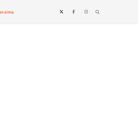
Search
oraima
Vista e todo o estado de Roraima. Fique sempre informado