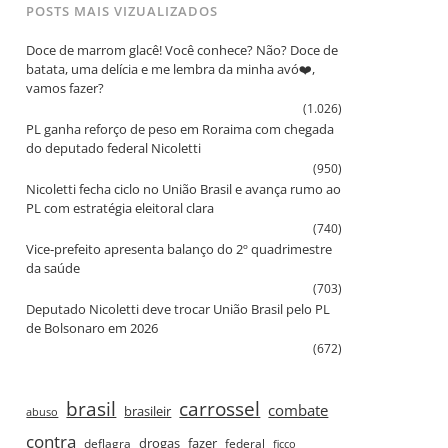
POSTS MAIS VIZUALIZADOS
Doce de marrom glacê! Você conhece? Não? Doce de
batata, uma delícia e me lembra da minha avó❤️,
vamos fazer?
(1.026)
PL ganha reforço de peso em Roraima com chegada
do deputado federal Nicoletti
(950)
Nicoletti fecha ciclo no União Brasil e avança rumo ao
PL com estratégia eleitoral clara
(740)
Vice‑prefeito apresenta balanço do 2º quadrimestre
da saúde
(703)
Deputado Nicoletti deve trocar União Brasil pelo PL
de Bolsonaro em 2026
(672)
brasil
carrossel
combate
brasileir
abuso
contra
drogas
fazer
deflagra
federal
ficco