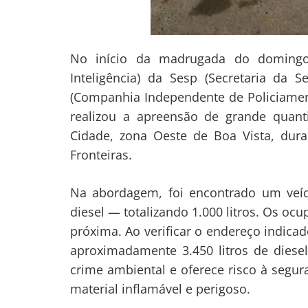
Navegação
de
s
No início da madrugada do domingo
Post
Inteligência) da Sesp (Secretaria da
(Companhia Independente de Policiament
realizou a apreensão de grande quant
Cidade, zona Oeste de Boa Vista, dura
Fronteiras.
Na abordagem, foi encontrado um veícu
diesel — totalizando 1.000 litros. Os o
próxima. Ao verificar o endereço indicado
aproximadamente 3.450 litros de diese
crime ambiental e oferece risco à segu
material inflamável e perigoso.