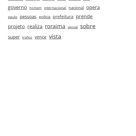
governo
opera
nacional
internacional
homem
prende
pessoas
prefeitura
paulo
policia
roraima
sobre
projeto
realiza
sexual
vista
super
vence
trafico