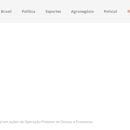
Brasil
Política
Esportes
Agronegócio
Policial
R
aima
política, saúde, esportes, economia e os principais acontecimentos de Boa 
al em ações da Operação Protetor de Divisas e Fronteiras