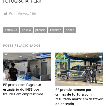
FOTOGRAFIA: PCRR
Post Views:
166
estimula
policia
prende
roraima
sobre
POSTS RELACIONADOS
PF prende em flagrante
estagiário do INSS por
PF prende homem por
fraudes em empréstimos
crimes de tortura com
resultado morte em desfavor
do enteado