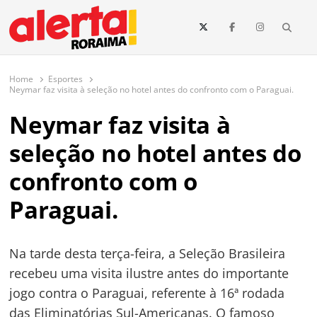
conteúdo
Searc
O maior portal de notícias de Roraima
O Alerta Roraima é seu portal de notícias completo sobre política,
saúde, esportes, economia e os principais acontecimentos de Boa Vista
Home
Esportes
e todo o estado de Roraima. Fique sempre informado com
Neymar faz visita à seleção no hotel antes do confronto com o Paraguai.
atualizações em tempo real!
Neymar faz visita à
seleção no hotel antes do
confronto com o
Paraguai.
Na tarde desta terça-feira, a Seleção Brasileira
recebeu uma visita ilustre antes do importante
jogo contra o Paraguai, referente à 16ª rodada
das Eliminatórias Sul-Americanas. O famoso