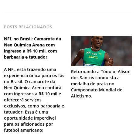
Navegação
POSTS RELACIONADOS
de
s
NFL no Brasil: Camarote da
Neo Química Arena com
Post
ingresso a R$ 10 mil, com
barbearia e tatuador
A NFL está trazendo uma
Retornando a Tóquio, Alison
experiência única para os fãs
dos Santos conquista a
no Brasil. O camarote da
medalha de prata no
Neo Química Arena contará
Campeonato Mundial de
com ingressos a R$ 10 mil e
Atletismo.
oferecerá serviços
exclusivos, como barbearia e
tatuador. Essa é uma
oportunidade imperdível
para os aficionados por
futebol americano!