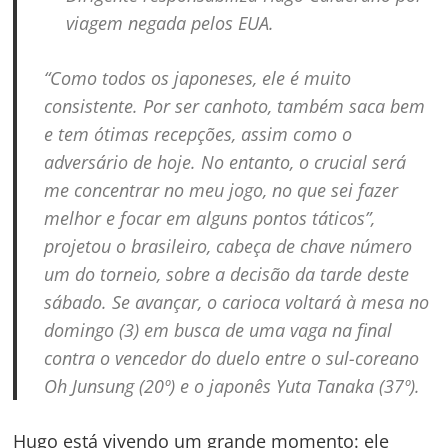
viagem negada pelos EUA.
“Como todos os japoneses, ele é muito
consistente. Por ser canhoto, também saca bem
e tem ótimas recepções, assim como o
adversário de hoje. No entanto, o crucial será
Navegação
me concentrar no meu jogo, no que sei fazer
de
s
melhor e focar em alguns pontos táticos”,
Post
projetou o brasileiro, cabeça de chave número
um do torneio, sobre a decisão da tarde deste
sábado. Se avançar, o carioca voltará à mesa no
domingo (3) em busca de uma vaga na final
contra o vencedor do duelo entre o sul-coreano
Oh Junsung (20º) e o japonês Yuta Tanaka (37º).
Hugo está vivendo um grande momento: ele