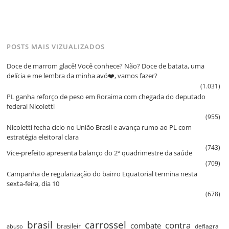
POSTS MAIS VIZUALIZADOS
Doce de marrom glacê! Você conhece? Não? Doce de batata, uma
delícia e me lembra da minha avó❤️, vamos fazer?
(1.031)
PL ganha reforço de peso em Roraima com chegada do deputado
federal Nicoletti
(955)
Nicoletti fecha ciclo no União Brasil e avança rumo ao PL com
estratégia eleitoral clara
(743)
Vice‑prefeito apresenta balanço do 2º quadrimestre da saúde
(709)
Campanha de regularização do bairro Equatorial termina nesta
sexta‑feira, dia 10
(678)
brasil
carrossel
contra
combate
brasileir
deflagra
abuso