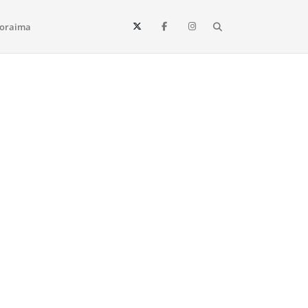
Search
oraima
Vista e todo o estado de Roraima. Fique sempre informado