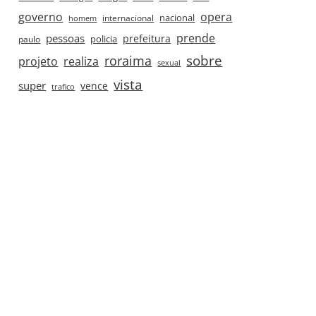
governo
opera
nacional
internacional
homem
prende
pessoas
prefeitura
paulo
policia
roraima
sobre
projeto
realiza
sexual
vista
super
vence
trafico