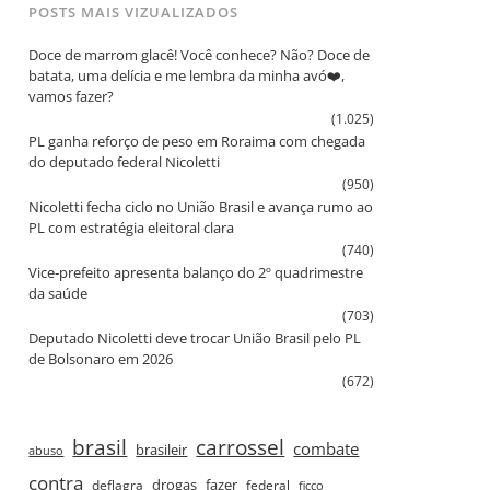
POSTS MAIS VIZUALIZADOS
Doce de marrom glacê! Você conhece? Não? Doce de
batata, uma delícia e me lembra da minha avó❤️,
vamos fazer?
(1.025)
PL ganha reforço de peso em Roraima com chegada
do deputado federal Nicoletti
(950)
Nicoletti fecha ciclo no União Brasil e avança rumo ao
PL com estratégia eleitoral clara
(740)
Vice‑prefeito apresenta balanço do 2º quadrimestre
da saúde
(703)
Deputado Nicoletti deve trocar União Brasil pelo PL
de Bolsonaro em 2026
(672)
brasil
carrossel
combate
brasileir
abuso
contra
drogas
fazer
deflagra
federal
ficco