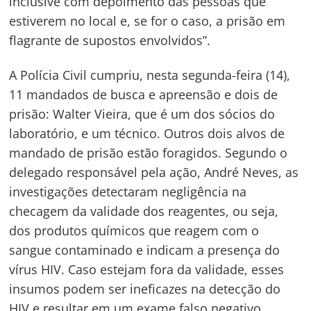
inclusive com depoimento das pessoas que
estiverem no local e, se for o caso, a prisão em
flagrante de supostos envolvidos”.
A Polícia Civil cumpriu, nesta segunda-feira (14),
11 mandados de busca e apreensão e dois de
prisão: Walter Vieira, que é um dos sócios do
Navegação
laboratório, e um técnico. Outros dois alvos de
de
s
mandado de prisão estão foragidos. Segundo o
delegado responsável pela ação, André Neves, as
Post
investigações detectaram negligência na
checagem da validade dos reagentes, ou seja,
dos produtos químicos que reagem com o
sangue contaminado e indicam a presença do
vírus HIV. Caso estejam fora da validade, esses
insumos podem ser ineficazes na detecção do
HIV e resultar em um exame falso negativo.