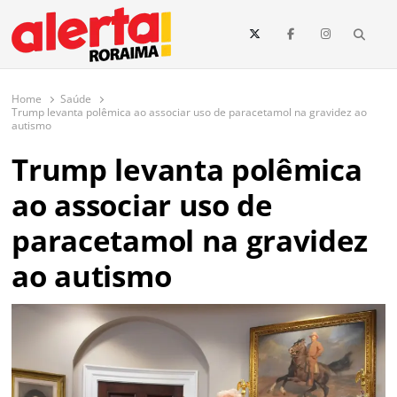
conteúdo
Searc
O maior portal de notícias de Roraima
O Alerta Roraima é seu portal de notícias completo sobre política,
saúde, esportes, economia e os principais acontecimentos de Boa Vista
Home
Saúde
e todo o estado de Roraima. Fique sempre informado com
Trump levanta polêmica ao associar uso de paracetamol na gravidez ao
atualizações em tempo real!
autismo
Trump levanta polêmica
ao associar uso de
paracetamol na gravidez
ao autismo