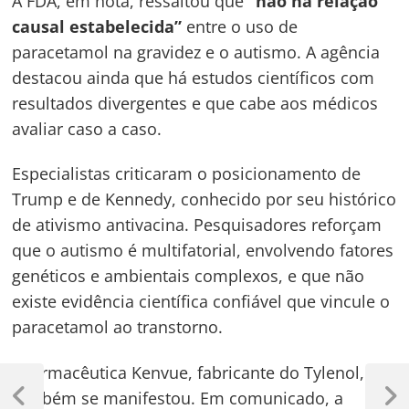
A FDA, em nota, ressaltou que
“não há relação
causal estabelecida”
entre o uso de
paracetamol na gravidez e o autismo. A agência
destacou ainda que há estudos científicos com
resultados divergentes e que cabe aos médicos
avaliar caso a caso.
Especialistas criticaram o posicionamento de
Trump e de Kennedy, conhecido por seu histórico
de ativismo antivacina. Pesquisadores reforçam
que o autismo é multifatorial, envolvendo fatores
genéticos e ambientais complexos, e que não
existe evidência científica confiável que vincule o
paracetamol ao transtorno.
A farmacêutica Kenvue, fabricante do Tylenol,
Navegação
também se manifestou. Em comunicado, a
de
Previous
Next