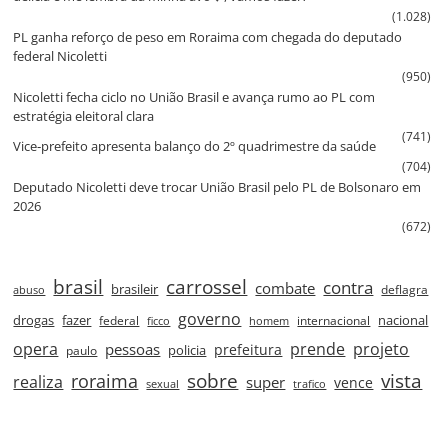
(1.028)
PL ganha reforço de peso em Roraima com chegada do deputado
federal Nicoletti
(950)
Nicoletti fecha ciclo no União Brasil e avança rumo ao PL com
estratégia eleitoral clara
(741)
Vice‑prefeito apresenta balanço do 2º quadrimestre da saúde
(704)
Deputado Nicoletti deve trocar União Brasil pelo PL de Bolsonaro em
2026
(672)
brasil
carrossel
contra
combate
brasileir
deflagra
abuso
governo
drogas
fazer
nacional
federal
internacional
ficco
homem
prende
projeto
opera
pessoas
prefeitura
paulo
policia
roraima
sobre
vista
realiza
super
vence
sexual
trafico