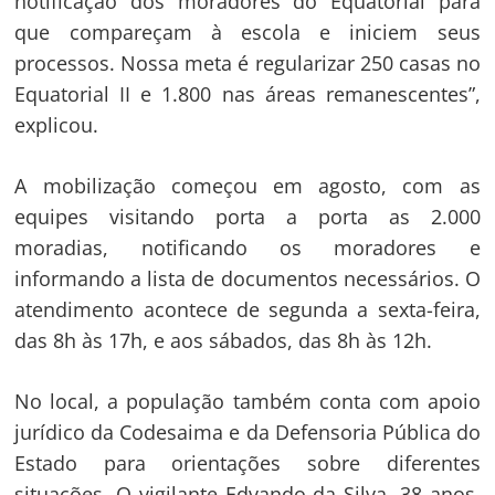
notificação dos moradores do Equatorial para
que compareçam à escola e iniciem seus
processos. Nossa meta é regularizar 250 casas no
Equatorial II e 1.800 nas áreas remanescentes”,
explicou.
A mobilização começou em agosto, com as
equipes visitando porta a porta as 2.000
moradias, notificando os moradores e
informando a lista de documentos necessários. O
atendimento acontece de segunda a sexta-feira,
das 8h às 17h, e aos sábados, das 8h às 12h.
No local, a população também conta com apoio
jurídico da Codesaima e da Defensoria Pública do
Navegação
Estado para orientações sobre diferentes
de
s
situações. O vigilante Edvando da Silva, 38 anos,