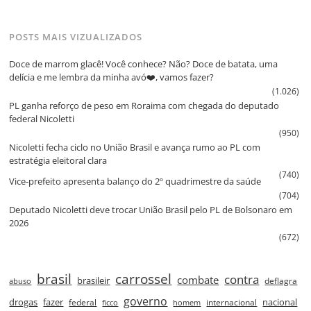
POSTS MAIS VIZUALIZADOS
Doce de marrom glacê! Você conhece? Não? Doce de batata, uma
delícia e me lembra da minha avó❤️, vamos fazer?
(1.026)
PL ganha reforço de peso em Roraima com chegada do deputado
federal Nicoletti
(950)
Nicoletti fecha ciclo no União Brasil e avança rumo ao PL com
estratégia eleitoral clara
(740)
Vice‑prefeito apresenta balanço do 2º quadrimestre da saúde
(704)
Deputado Nicoletti deve trocar União Brasil pelo PL de Bolsonaro em
2026
(672)
brasil
carrossel
contra
combate
brasileir
deflagra
abuso
governo
drogas
fazer
nacional
federal
internacional
ficco
homem