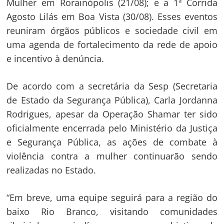
Mulher em Rorainópolis (21/08); e a 1ª Corrida
Navegação
Agosto Lilás em Boa Vista (30/08). Esses eventos
de
s
reuniram órgãos públicos e sociedade civil em
Post
uma agenda de fortalecimento da rede de apoio
e incentivo à denúncia.
De acordo com a secretária da Sesp (Secretaria
de Estado da Segurança Pública), Carla Jordanna
Rodrigues, apesar da Operação Shamar ter sido
oficialmente encerrada pelo Ministério da Justiça
e Segurança Pública, as ações de combate à
violência contra a mulher continuarão sendo
realizadas no Estado.
“Em breve, uma equipe seguirá para a região do
baixo Rio Branco, visitando comunidades