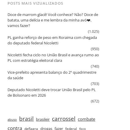
POSTS MAIS VIZUALIZADOS
Doce de marrom glacê! Você conhece? Não? Doce de
batata, uma delícia e me lembra da minha avó❤️,
vamos fazer?
(1.025)
PL ganha reforço de peso em Roraima com chegada
do deputado federal Nicoletti
(950)
Nicoletti fecha ciclo no União Brasil e avança rumo ao
PL com estratégia eleitoral clara
(740)
Vice‑prefeito apresenta balanço do 2º quadrimestre
da saúde
(703)
Deputado Nicoletti deve trocar União Brasil pelo PL
de Bolsonaro em 2026
(672)
brasil
carrossel
combate
brasileir
abuso
contra
drogas
fazer
deflagra
federal
ficco