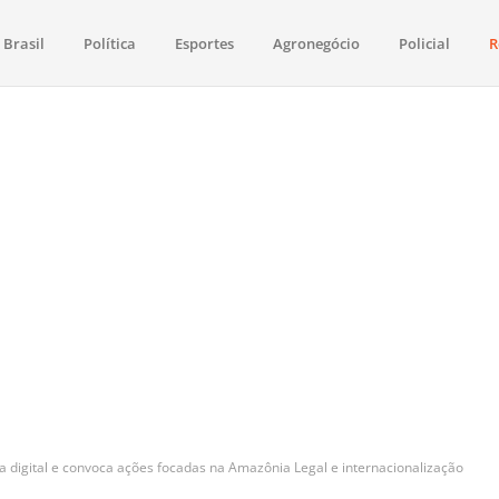
Brasil
Política
Esportes
Agronegócio
Policial
R
aima
política, saúde, esportes, economia e os principais acontecimentos de Boa 
a digital e convoca ações focadas na Amazônia Legal e internacionalização