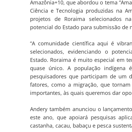
Amazônia+10, que abordou o tema “Amaz
Ciência e Tecnologia produzidas na Am
projetos de Roraima selecionados na
potencial do Estado para submissão de n
“A comunidade científica aqui é vibr
selecionados, evidenciando o potenci
Navegação
Estado. Roraima é muito especial em 
de
s
quase único. A população indígena é
pesquisadores que participam de um de
Post
fatores, como a migração, que tornam
importantes, às quais queremos dar opo
Andery também anunciou o lançamento 
este ano, que apoiará pesquisas apli
castanha, cacau, babaçu e pesca sustent