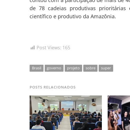
contou com a participação de mais de 40
de 78 cadeias produtivas prioritária
científico e produtivo da Amazônia.
Post Views:
165
Brasil
governo
projeto
sobre
super
POSTS RELACIONADOS