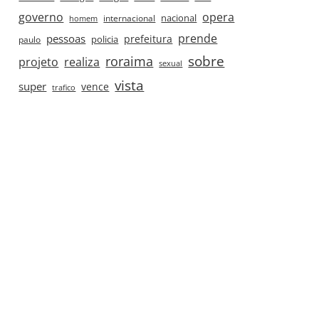
governo
opera
nacional
internacional
homem
prende
pessoas
prefeitura
paulo
policia
roraima
sobre
projeto
realiza
sexual
vista
super
vence
trafico