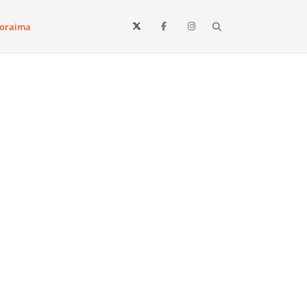
Search
oraima
Vista e todo o estado de Roraima. Fique sempre informado