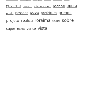
governo
opera
nacional
internacional
homem
prende
pessoas
prefeitura
paulo
policia
roraima
sobre
projeto
realiza
sexual
vista
super
vence
trafico