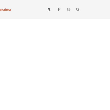
Search
oraima
Vista e todo o estado de Roraima. Fique sempre informado