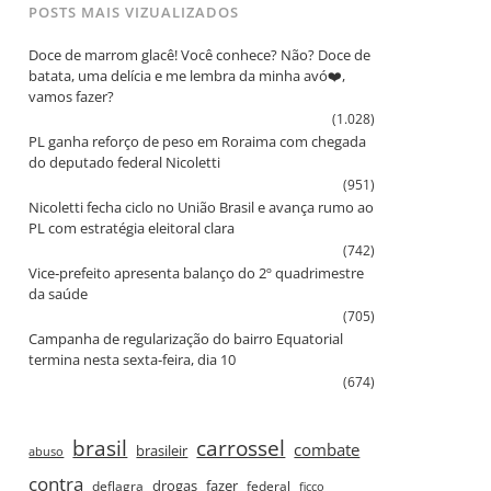
POSTS MAIS VIZUALIZADOS
Doce de marrom glacê! Você conhece? Não? Doce de
batata, uma delícia e me lembra da minha avó❤️,
vamos fazer?
(1.028)
PL ganha reforço de peso em Roraima com chegada
do deputado federal Nicoletti
(951)
Nicoletti fecha ciclo no União Brasil e avança rumo ao
PL com estratégia eleitoral clara
(742)
Vice‑prefeito apresenta balanço do 2º quadrimestre
da saúde
(705)
Campanha de regularização do bairro Equatorial
termina nesta sexta‑feira, dia 10
(674)
brasil
carrossel
combate
brasileir
abuso
contra
drogas
fazer
deflagra
federal
ficco