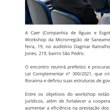
A Caer (Companhia de Águas e Esgoto
Workshop da Microrregião de Saneamen
feira, 19, no auditório Dagmar Ramalh
Jones, 219, bairro São Pedro.
O encontro reunirá prefeitos e procura
Lei Complementar nº 300/2021, que cr
Roraima e definiu suas estruturas de go
Navegação
de
s
Entre os objetivos do workshop estão a
Post
jurídicos, além de fortalecer a coopera
aumentar a eficiência na prestação do