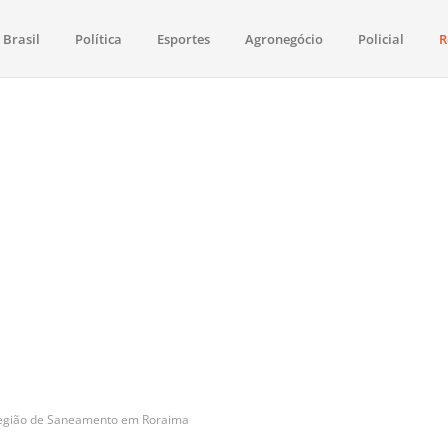
Brasil
Política
Esportes
Agronegócio
Policial
R
aima
política, saúde, esportes, economia e os principais acontecimentos de Boa 
egião de Saneamento em Roraima