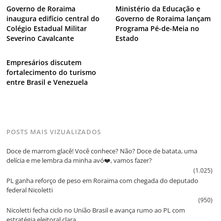
Governo de Roraima
Ministério da Educação e
inaugura edifício central do
Governo de Roraima lançam
Colégio Estadual Militar
Programa Pé-de-Meia no
Severino Cavalcante
Estado
Empresários discutem
fortalecimento do turismo
entre Brasil e Venezuela
POSTS MAIS VIZUALIZADOS
Doce de marrom glacê! Você conhece? Não? Doce de batata, uma
delícia e me lembra da minha avó❤️, vamos fazer?
(1.025)
PL ganha reforço de peso em Roraima com chegada do deputado
federal Nicoletti
(950)
Nicoletti fecha ciclo no União Brasil e avança rumo ao PL com
estratégia eleitoral clara