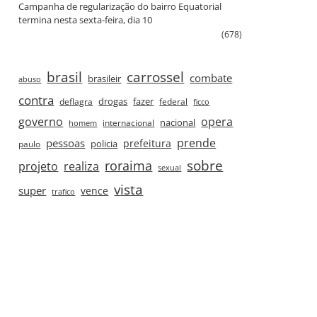
Campanha de regularização do bairro Equatorial
termina nesta sexta‑feira, dia 10
(678)
brasil
carrossel
combate
brasileir
abuso
contra
drogas
fazer
deflagra
federal
ficco
governo
opera
nacional
internacional
homem
prende
pessoas
prefeitura
paulo
policia
roraima
sobre
projeto
realiza
sexual
vista
super
vence
trafico