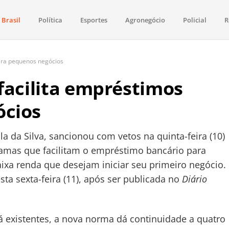
Brasil
Política
Esportes
Agronegócio
Policial
R
aima
política, saúde, esportes, economia e os principais acontecimentos de Boa 
para pequenos negócios
facilita empréstimos
ócios
la da Silva, sancionou com vetos na quinta-feira (10)
gramas que facilitam o empréstimo bancário para
xa renda que desejam iniciar seu primeiro negócio.
sta sexta-feira (11), após ser publicada no
Diário
á existentes, a nova norma dá continuidade a quatro