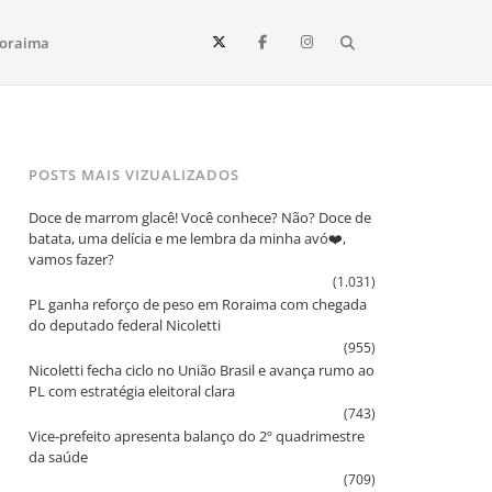
Search
oraima
Vista e todo o estado de Roraima. Fique sempre informado
POSTS MAIS VIZUALIZADOS
Doce de marrom glacê! Você conhece? Não? Doce de
batata, uma delícia e me lembra da minha avó❤️,
vamos fazer?
(1.031)
PL ganha reforço de peso em Roraima com chegada
do deputado federal Nicoletti
(955)
Nicoletti fecha ciclo no União Brasil e avança rumo ao
PL com estratégia eleitoral clara
(743)
Vice‑prefeito apresenta balanço do 2º quadrimestre
da saúde
(709)