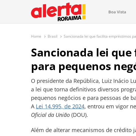
conteúdo
Boa Vista
O maior portal de notícias de Ror
O Alerta Roraima é seu portal de notícias completo sobre 
com atualizações em tempo real!
Home
Brasil
Sancionada lei que facilita empréstimos 
Sancionada lei que 
para pequenos neg
O presidente da República, Luiz Inácio Lu
a lei que torna definitivos diversos pro
pequenos negócios e para pessoas de bai
A
Lei 14.995, de 2024
, entrou em vigor ne
Oficial da União
(DOU).
Além de alterar mecanismos de crédito j