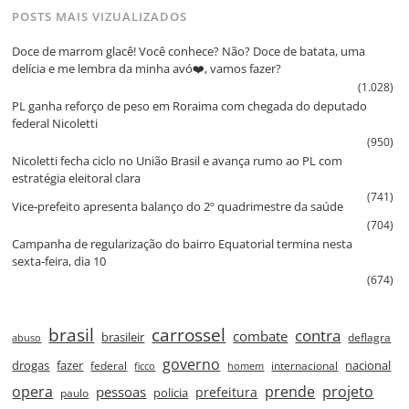
POSTS MAIS VIZUALIZADOS
Doce de marrom glacê! Você conhece? Não? Doce de batata, uma
delícia e me lembra da minha avó❤️, vamos fazer?
(1.028)
PL ganha reforço de peso em Roraima com chegada do deputado
federal Nicoletti
(950)
Nicoletti fecha ciclo no União Brasil e avança rumo ao PL com
estratégia eleitoral clara
(741)
Vice‑prefeito apresenta balanço do 2º quadrimestre da saúde
(704)
Campanha de regularização do bairro Equatorial termina nesta
sexta‑feira, dia 10
(674)
brasil
carrossel
contra
combate
brasileir
deflagra
abuso
governo
drogas
fazer
nacional
federal
internacional
ficco
homem
prende
projeto
opera
pessoas
prefeitura
paulo
policia