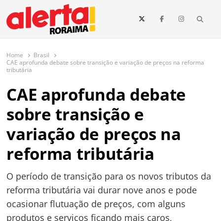
conteúdo
Searc
O maior portal de notícias de Roraima
O Alerta Roraima é seu portal de notícias completo sobre política,
saúde, esportes, economia e os principais acontecimentos de Boa Vista
Home
Brasil
e todo o estado de Roraima. Fique sempre informado com
CAE aprofunda debate sobre transição e variação de preços na reforma
atualizações em tempo real!
tributária
CAE aprofunda debate
sobre transição e
variação de preços na
reforma tributária
O período de transição para os novos tributos da
reforma tributária vai durar nove anos e pode
ocasionar flutuação de preços, com alguns
produtos e serviços ficando mais caros,