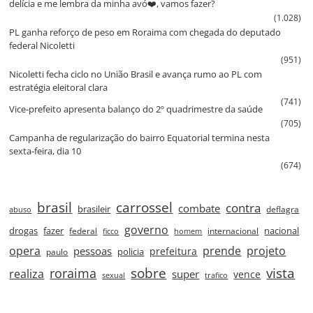
delícia e me lembra da minha avó❤️, vamos fazer?
(1.028)
PL ganha reforço de peso em Roraima com chegada do deputado
federal Nicoletti
(951)
Nicoletti fecha ciclo no União Brasil e avança rumo ao PL com
estratégia eleitoral clara
(741)
Vice‑prefeito apresenta balanço do 2º quadrimestre da saúde
(705)
Campanha de regularização do bairro Equatorial termina nesta
sexta‑feira, dia 10
(674)
brasil
carrossel
contra
combate
brasileir
deflagra
abuso
governo
drogas
fazer
nacional
federal
internacional
ficco
homem
prende
projeto
opera
pessoas
prefeitura
paulo
policia
roraima
sobre
vista
realiza
super
vence
sexual
trafico