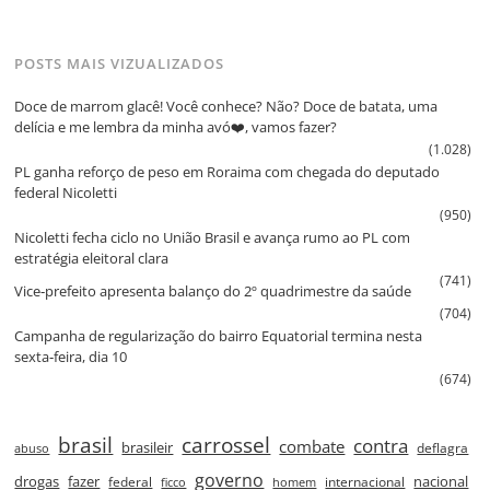
POSTS MAIS VIZUALIZADOS
Doce de marrom glacê! Você conhece? Não? Doce de batata, uma
delícia e me lembra da minha avó❤️, vamos fazer?
(1.028)
PL ganha reforço de peso em Roraima com chegada do deputado
federal Nicoletti
(950)
Nicoletti fecha ciclo no União Brasil e avança rumo ao PL com
estratégia eleitoral clara
(741)
Vice‑prefeito apresenta balanço do 2º quadrimestre da saúde
(704)
Campanha de regularização do bairro Equatorial termina nesta
sexta‑feira, dia 10
(674)
brasil
carrossel
contra
combate
brasileir
deflagra
abuso
governo
drogas
fazer
nacional
federal
internacional
ficco
homem