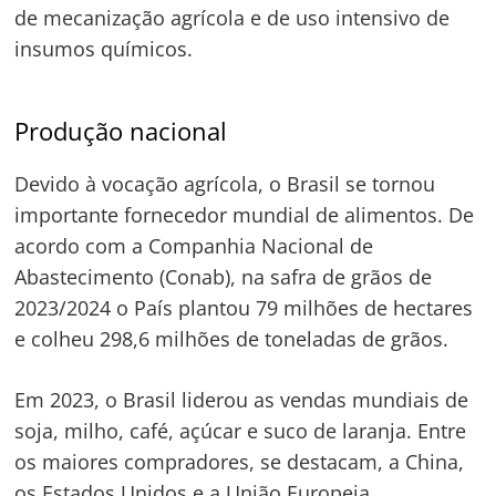
de mecanização agrícola e de uso intensivo de
insumos químicos.
Produção nacional
Devido à vocação agrícola, o Brasil se tornou
importante fornecedor mundial de alimentos. De
acordo com a Companhia Nacional de
Abastecimento (Conab), na safra de grãos de
2023/2024 o País plantou 79 milhões de hectares
e colheu 298,6 milhões de toneladas de grãos.
Navegação
de
s
Em 2023, o Brasil liderou as vendas mundiais de
Post
soja, milho, café, açúcar e suco de laranja. Entre
os maiores compradores, se destacam, a China,
os Estados Unidos e a União Europeia.