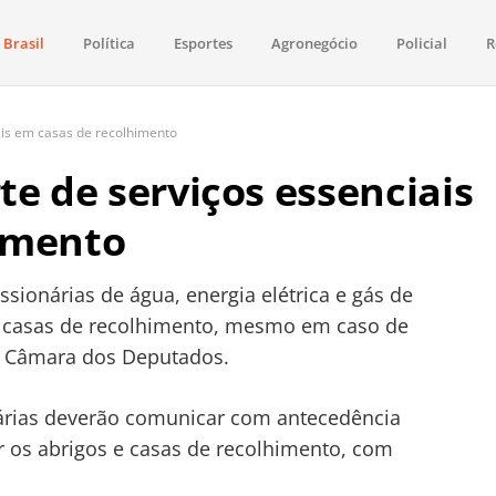
Brasil
Política
Esportes
Agronegócio
Policial
R
aima
política, saúde, esportes, economia e os principais acontecimentos de Boa 
ais em casas de recolhimento
te de serviços essenciais
imento
ssionárias de água, energia elétrica e gás de
 casas de recolhimento, mesmo em caso de
a Câmara dos Deputados.
árias deverão comunicar com antecedência
r os abrigos e casas de recolhimento, com