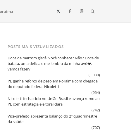
Search
oraima
Vista e todo o estado de Roraima. Fique sempre informado
POSTS MAIS VIZUALIZADOS
Doce de marrom glacê! Você conhece? Não? Doce de
batata, uma delícia e me lembra da minha avó❤️,
vamos fazer?
(1.030)
PL ganha reforço de peso em Roraima com chegada
do deputado federal Nicoletti
(954)
Nicoletti fecha ciclo no União Brasil e avança rumo ao
PL com estratégia eleitoral clara
(742)
Vice‑prefeito apresenta balanço do 2º quadrimestre
da saúde
(707)