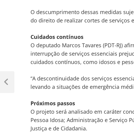
O descumprimento dessas medidas sujei
do direito de realizar cortes de serviços
Cuidados contínuos
O deputado Marcos Tavares (PDT-RJ) afir
interrupção de serviços essenciais prej
cuidados contínuos, como idosos e pess
Navegação
“A descontinuidade dos serviços essenc
de
Previous
levando a situações de emergência médic
Post
Post
Próximos passos
O projeto será analisado em
caráter con
Pessoa Idosa; Administração e Serviço Pú
Justiça e de Cidadania.