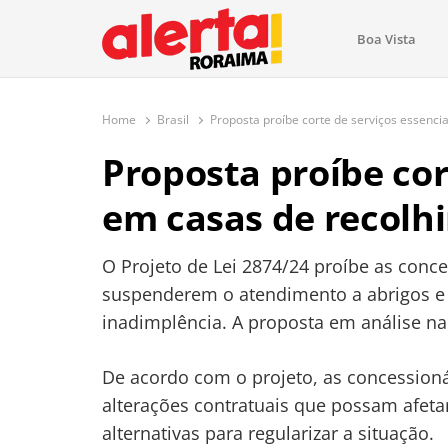
conteúdo
Boa Vista
O maior portal de notícias de Ror
O Alerta Roraima é seu portal de notícias completo sobre 
com atualizações em tempo real!
Home
Brasil
Proposta proíbe corte de serviços essenci
Proposta proíbe cor
em casas de recolh
O Projeto de Lei 2874/24 proíbe as conce
suspenderem o atendimento a abrigos e
inadimplência. A proposta em análise n
De acordo com o projeto, as concession
alterações contratuais que possam afeta
alternativas para regularizar a situação.