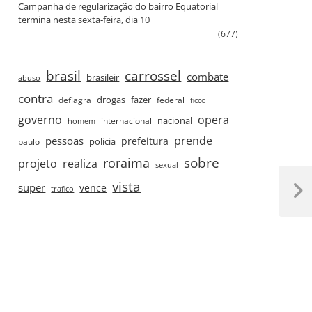
Campanha de regularização do bairro Equatorial
termina nesta sexta‑feira, dia 10
(677)
brasil
carrossel
combate
brasileir
abuso
contra
drogas
fazer
deflagra
federal
ficco
governo
opera
nacional
internacional
homem
prende
pessoas
prefeitura
paulo
policia
roraima
sobre
projeto
realiza
sexual
vista
super
vence
trafico
Next
Post