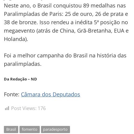
Neste ano, o Brasil conquistou 89 medalhas nas
Paralimpíadas de Paris: 25 de ouro, 26 de prata e
38 de bronze. Isso rendeu a inédita 5ª posição no
megaevento (atrás de China, Grã-Bretanha, EUA e
Navegação
Holanda).
de
s
Post
Foi a melhor campanha do Brasil na história das
paralimpíadas.
Da Redação – ND
Fonte:
Câmara dos Deputados
Post Views:
176
Brasil
fomento
paradesporto