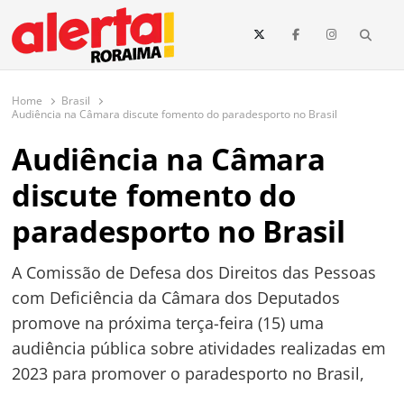
conteúdo
Searc
O maior portal de notícias de Roraima
O Alerta Roraima é seu portal de notícias completo sobre política,
saúde, esportes, economia e os principais acontecimentos de Boa Vista
Home
Brasil
e todo o estado de Roraima. Fique sempre informado com
Audiência na Câmara discute fomento do paradesporto no Brasil
atualizações em tempo real!
Audiência na Câmara
discute fomento do
paradesporto no Brasil
A Comissão de Defesa dos Direitos das Pessoas
com Deficiência da Câmara dos Deputados
promove na próxima terça-feira (15) uma
audiência pública sobre atividades realizadas em
2023 para promover o paradesporto no Brasil,