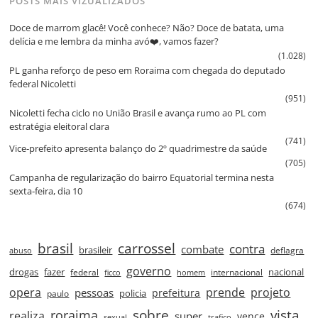
POSTS MAIS VIZUALIZADOS
Doce de marrom glacê! Você conhece? Não? Doce de batata, uma
delícia e me lembra da minha avó❤️, vamos fazer?
(1.028)
PL ganha reforço de peso em Roraima com chegada do deputado
federal Nicoletti
(951)
Nicoletti fecha ciclo no União Brasil e avança rumo ao PL com
estratégia eleitoral clara
(741)
Vice‑prefeito apresenta balanço do 2º quadrimestre da saúde
(705)
Campanha de regularização do bairro Equatorial termina nesta
sexta‑feira, dia 10
(674)
brasil
carrossel
contra
combate
brasileir
deflagra
abuso
governo
drogas
fazer
nacional
federal
internacional
ficco
homem
prende
projeto
opera
pessoas
prefeitura
paulo
policia
roraima
sobre
vista
realiza
super
vence
sexual
trafico