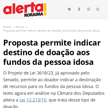
conteúdo
Searc
O maior portal de notícias de Roraima
O Alerta Roraima é seu portal de notícias completo sobre política,
saúde, esportes, economia e os principais acontecimentos de Boa Vista
Home
Brasil
e todo o estado de Roraima. Fique sempre informado com
Proposta permite indicar destino de doação aos fundos da pessoa idosa
atualizações em tempo real!
Proposta permite indicar
destino de doação aos
fundos da pessoa idosa
O Projeto de Lei 3618/23, já aprovado pelo
Senado, permite ao doador indicar a destinação
de recursos para os fundos da pessoa idosa. O
texto agora em análise na Câmara dos Deputados
altera a
Lei 12.213/10
, que trata desse tipo de
doação.