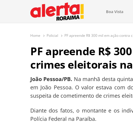
conteúdo
Boa Vista
O maior portal de notícias de Ror
O Alerta Roraima é seu portal de notícias completo sobre 
com atualizações em tempo real!
Home
Policial
PF apreende R$ 300 mil em ação contra cr
PF apreende R$ 300
crimes eleitorais n
João Pessoa/PB.
Na manhã desta quinta-f
em João Pessoa. O valor estava com d
suspeita de cometimento de crimes eleit
Diante dos fatos, o montante e os in
Polícia Federal na Paraíba.