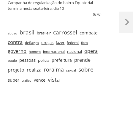
Campanha de regularização do bairro Equatorial
termina nesta sexta‑feira, dia 10
(676)
Next
Post
brasil
carrossel
combate
brasileir
abuso
contra
drogas
fazer
deflagra
federal
ficco
governo
opera
nacional
internacional
homem
prende
pessoas
prefeitura
paulo
policia
roraima
sobre
projeto
realiza
sexual
vista
super
vence
trafico