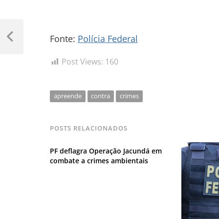
Navegação
Fonte:
Polícia Federal
de
Previous
Post
Post
Post Views:
160
apreende
contra
crimes
POSTS RELACIONADOS
PF deflagra Operação Jacundá em
combate a crimes ambientais