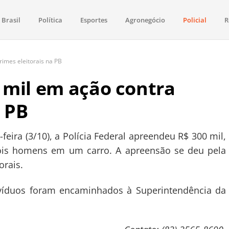
Brasil
Política
Esportes
Agronegócio
Policial
R
aima
política, saúde, esportes, economia e os principais acontecimentos de Boa 
imes eleitorais na PB
 mil em ação contra
a PB
eira (3/10), a Polícia Federal apreendeu R$ 300 mil,
ois homens em um carro. A apreensão se deu pela
orais.
divíduos foram encaminhados à
Superintendência da