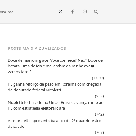
Search
oraima
Vista e todo o estado de Roraima. Fique sempre informado
POSTS MAIS VIZUALIZADOS
Doce de marrom glacê! Você conhece? Não? Doce de
batata, uma delícia e me lembra da minha avó❤️,
vamos fazer?
(1.030)
PL ganha reforço de peso em Roraima com chegada
do deputado federal Nicoletti
(953)
Nicoletti fecha ciclo no União Brasil e avança rumo ao
PL com estratégia eleitoral clara
(742)
Vice‑prefeito apresenta balanço do 2º quadrimestre
da saúde
(707)