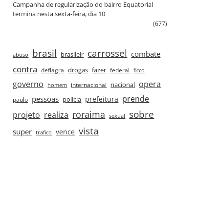
Campanha de regularização do bairro Equatorial
termina nesta sexta‑feira, dia 10
(677)
brasil
carrossel
combate
brasileir
abuso
contra
drogas
fazer
deflagra
federal
ficco
governo
opera
nacional
internacional
homem
prende
pessoas
prefeitura
paulo
policia
roraima
sobre
projeto
realiza
sexual
vista
super
vence
trafico