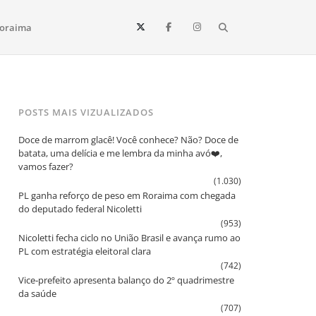
Search
oraima
Vista e todo o estado de Roraima. Fique sempre informado
POSTS MAIS VIZUALIZADOS
Doce de marrom glacê! Você conhece? Não? Doce de
batata, uma delícia e me lembra da minha avó❤️,
vamos fazer?
(1.030)
PL ganha reforço de peso em Roraima com chegada
do deputado federal Nicoletti
(953)
Nicoletti fecha ciclo no União Brasil e avança rumo ao
PL com estratégia eleitoral clara
(742)
Vice‑prefeito apresenta balanço do 2º quadrimestre
da saúde
(707)