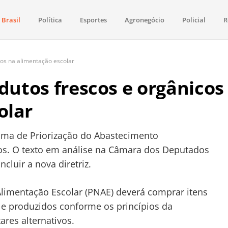
Brasil
Política
Esportes
Agronegócio
Policial
R
aima
política, saúde, esportes, economia e os principais acontecimentos de Boa 
cos na alimentação escolar
odutos frescos e orgânicos
olar
rama de Priorização do Abastecimento
os. O texto em análise na Câmara dos Deputados
ncluir a nova diretriz.
limentação Escolar (PNAE) deverá comprar itens
s e produzidos conforme os princípios da
res alternativos.