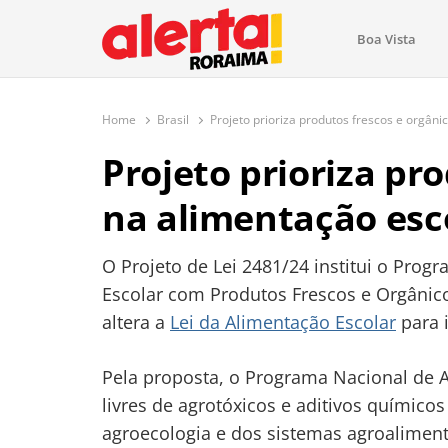
conteúdo
Boa Vista
O maior portal de notícias de Ror
O Alerta Roraima é seu portal de notícias completo sobre 
com atualizações em tempo real!
Home
Brasil
Projeto prioriza produtos frescos e orgâni
Projeto prioriza pr
na alimentação esc
O Projeto de Lei 2481/24 institui o Prog
Escolar com Produtos Frescos e Orgânic
altera a
Lei da Alimentação Escolar
para i
Pela proposta, o Programa Nacional de A
livres de agrotóxicos e aditivos químico
agroecologia e dos sistemas agroalimenta