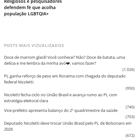
Religiosos e pesquisadores
defendem fé que acolha
população LGBTQIA+
POSTS MAIS VIZUALIZADOS
Doce de marrom glacê! Você conhece? Não? Doce de batata, uma
delícia e me lembra da minha avó❤️, vamos fazer?
(1.026)
PL ganha reforço de peso em Roraima com chegada do deputado
federal Nicoletti
(950)
Nicoletti fecha ciclo no União Brasil e avança rumo ao PL com
estratégia eleitoral clara
(740)
Vice‑prefeito apresenta balanço do 2º quadrimestre da saúde
(703)
Deputado Nicoletti deve trocar União Brasil pelo PL de Bolsonaro em
2026
(672)