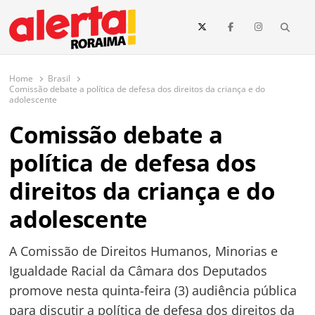
conteúdo
Searc
O maior portal de notícias de Roraima
O Alerta Roraima é seu portal de notícias completo sobre política,
saúde, esportes, economia e os principais acontecimentos de Boa Vista
Home
Brasil
e todo o estado de Roraima. Fique sempre informado com
Comissão debate a política de defesa dos direitos da criança e do
atualizações em tempo real!
adolescente
Comissão debate a
política de defesa dos
direitos da criança e do
adolescente
A Comissão de Direitos Humanos, Minorias e
Igualdade Racial da Câmara dos Deputados
promove nesta quinta-feira (3) audiência pública
para discutir a política de defesa dos direitos da